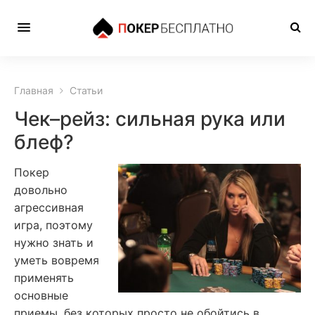
Главная
Статьи
Чек–рейз: сильная рука или
блеф?
Покер
довольно
агрессивная
игра, поэтому
нужно знать и
уметь вовремя
применять
основные
приемы, без которых просто не обойтись в