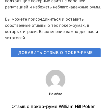
подходящие покерные сайты с хорошей
репутацией и избежать неблагонадежные румы.
Вы можете присоединиться и оставить
собственные отзывы о тех покер-румах, в
которых играли. Ваше мнение важно для нас и
читателей.
ДОБАВИТЬ ОТЗЫВ О ПОКЕР-РУМЕ
Ромбэс
Отзыв о покер-руме William Hill Poker