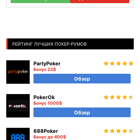
РЕЙТИНГ ЛУЧШИХ ПОКЕР-РУМОВ
PartyPoker
Бонус 22$
Обзор
PokerOk
Бонус 1000$
Обзор
888Poker
Бонус до 400$