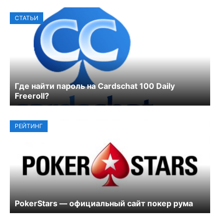
СТАТЬИ
Где найти пароль на Cardschat 100 Daily
Freeroll?
РЕЙТИНГ
PokerStars — официальный сайт покер рума