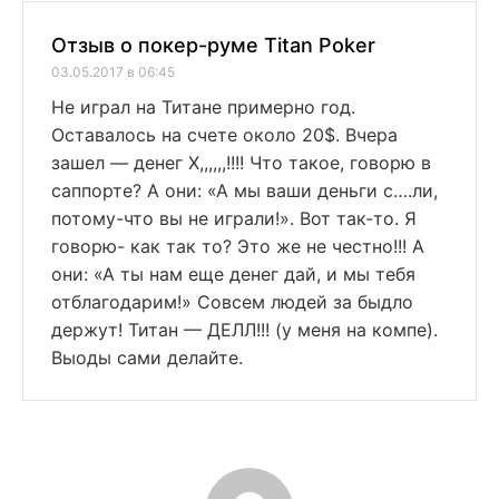
Отзыв о покер-руме Titan Poker
03.05.2017 в 06:45
Не играл на Титане примерно год.
Оставалось на счете около 20$. Вчера
зашел — денег Х,,,,,,!!!! Что такое, говорю в
саппорте? А они: «А мы ваши деньги с….ли,
потому-что вы не играли!». Вот так-то. Я
говорю- как так то? Это же не честно!!! А
они: «А ты нам еще денег дай, и мы тебя
отблагодарим!» Совсем людей за быдло
держут! Титан — ДЕЛЛ!!! (у меня на компе).
Выоды сами делайте.