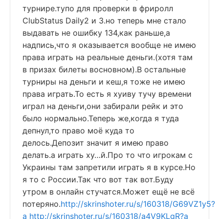
турнире.тупо для проверки в фриролл
СlubStatus Daily2 и 3.но теперь мне стало
выдавать не ошибку 134,как раньше,а
надпись,что я оказывается вообще не имею
права играть на реальные деньги.(хотя там
в призах билеты восновном).В остальные
турниры на деньги и кеш,я тоже не имею
права играть.То есть я хуиву тучу времени
играл на деньги,они забирали рейк и это
было нормально.Теперь же,когда я туда
депнул,то право моё куда то
делось.Депозит значит я имею право
делать.а играть ху…й.Про то что игрокам с
Украины там запретили играть я в курсе.Но
я то с России.Так что вот так вот.Буду
утром в онлайн стучатся.Может ещё не всё
потеряно.
http://skrinshoter.ru/s/160318/G69VZ1y5?
a
http://skrinshoter.ru/s/160318/a4V9KLgR?a