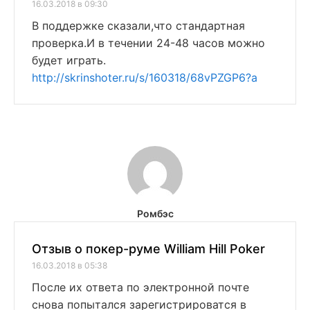
16.03.2018 в 09:30
В поддержке сказали,что стандартная
проверка.И в течении 24-48 часов можно
будет играть.
http://skrinshoter.ru/s/160318/68vPZGP6?a
Ромбэс
Отзыв о покер-руме William Hill Poker
16.03.2018 в 05:38
После их ответа по электронной почте
снова попытался зарегистрироватся в