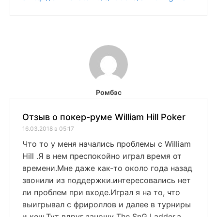
Ромбэс
Отзыв о покер-руме William Hill Poker
16.03.2018 в 05:17
Что то у меня начались проблемы с William
Hill .Я в нем преспокойно играл время от
времени.Мне даже как-то около года назад
звонили из поддержки.интересовались нет
ли проблем при входе.Играл я на то, что
выигрывал с фрироллов и далее в турниры
и кеш.Тут вдруг заношу The SnG Ladder,а