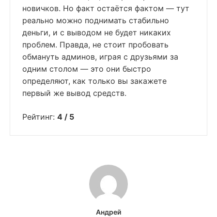
новичков. Но факт остаётся фактом — тут
реально можно поднимать стабильно
деньги, и с выводом не будет никаких
проблем. Правда, не стоит пробовать
обмануть админов, играя с друзьями за
одним столом — это они быстро
определяют, как только вы закажете
первый же вывод средств.
Рейтинг:
4 / 5
Андрей