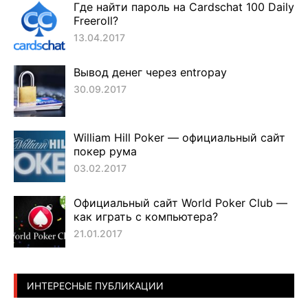
Где найти пароль на Cardschat 100 Daily
Freeroll?
13.04.2017
Вывод денег через entropay
30.09.2017
William Hill Poker — официальный сайт
покер рума
03.02.2017
Официальный сайт World Poker Club —
как играть с компьютера?
21.01.2017
ИНТЕРЕСНЫЕ ПУБЛИКАЦИИ