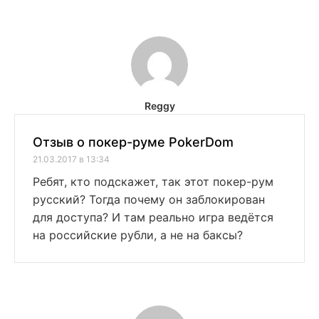
Reggy
Отзыв о покер-руме PokerDom
21.03.2017 в 13:34
Ребят, кто подскажет, так этот покер-рум
русский? Тогда почему он заблокирован
для доступа? И там реально игра ведётся
на российские рубли, а не на баксы?