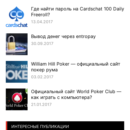
Где найти пароль на Cardschat 100 Daily
Freeroll?
13.04.2017
Вывод денег через entropay
30.09.2017
William Hill Poker — официальный сайт
покер рума
03.02.2017
Официальный сайт World Poker Club —
как играть с компьютера?
21.01.2017
ИНТЕРЕСНЫЕ ПУБЛИКАЦИИ