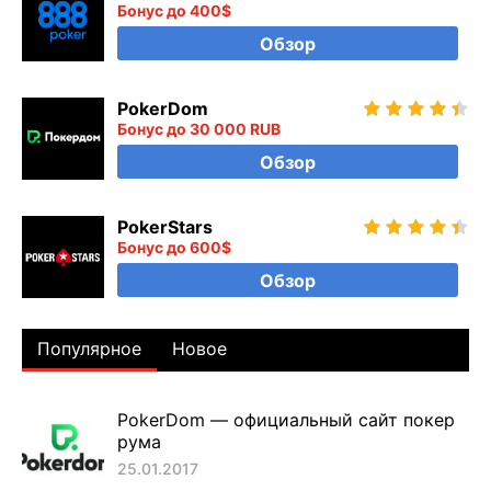
Бонус до 400$
Обзор
PokerDom
Бонус до 30 000 RUB
Обзор
PokerStars
Бонус до 600$
Обзор
Популярное
Новое
PokerDom — официальный сайт покер
рума
25.01.2017