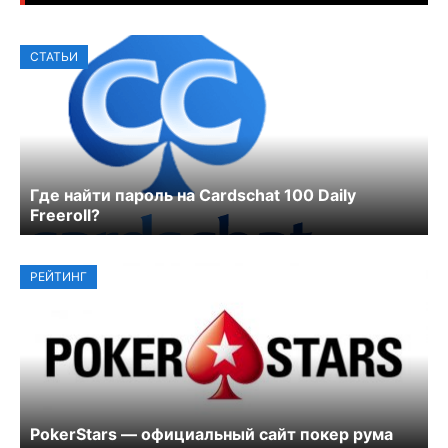
СТАТЬИ
Где найти пароль на Cardschat 100 Daily
Freeroll?
РЕЙТИНГ
PokerStars — официальный сайт покер рума