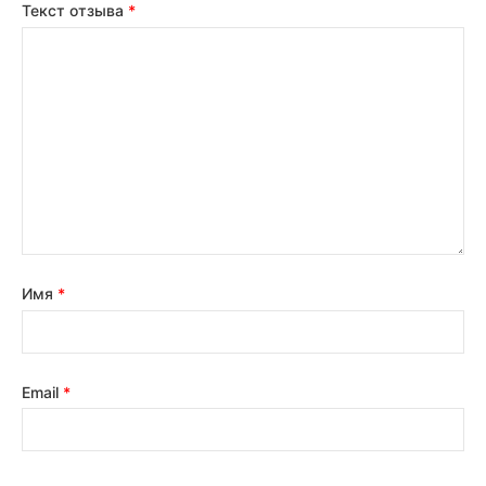
Текст отзыва
*
Имя
*
Email
*