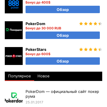
Бонус до 400$
Обзор
PokerDom
Бонус до 30 000 RUB
Обзор
PokerStars
Бонус до 600$
Обзор
Популярное
Новое
PokerDom — официальный сайт покер
рума
25.01.2017