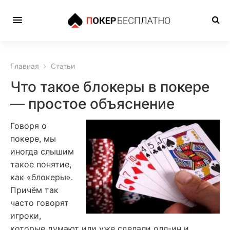
Главная
Статьи
Что такое блокеры в покере
— простое объяснение
Говоря о
покере, мы
иногда слышим
такое понятие,
как «блокеры».
Причём так
часто говорят
игроки,
которые думают или уже сделали олл-ин и