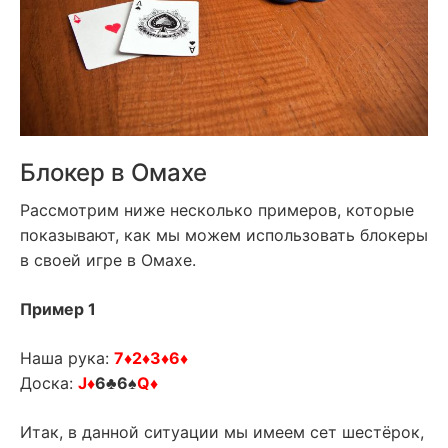
Блокер в Омахе
Рассмотрим ниже несколько примеров, которые
показывают, как мы можем использовать блокеры
в своей игре в Омахе.
Пример 1
Наша рука:
7♦2♦3♦6♦
Доска:
J♦
6♣6♠
Q♦
Итак, в данной ситуации мы имеем сет шестёрок,