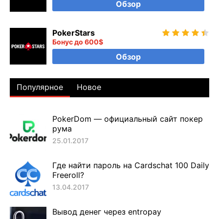
Обзор
PokerStars
Бонус до 600$
Обзор
Популярное
Новое
PokerDom — официальный сайт покер
рума
25.01.2017
Где найти пароль на Cardschat 100 Daily
Freeroll?
13.04.2017
Вывод денег через entropay