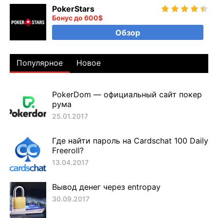
PokerStars
Бонус до 600$
Обзор
Популярное
Новое
PokerDom — официальный сайт покер
рума
25.01.2017
Где найти пароль на Cardschat 100 Daily
Freeroll?
13.04.2017
Вывод денег через entropay
30.09.2017