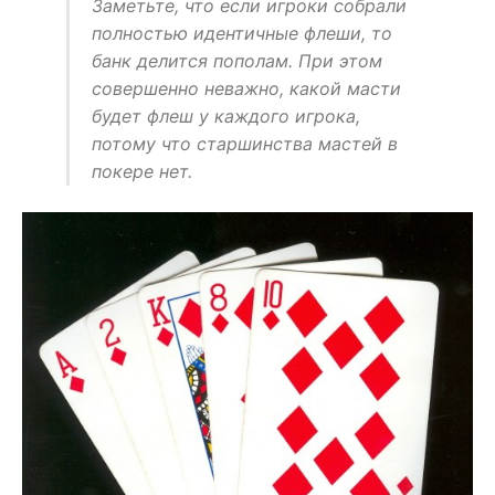
Заметьте, что если игроки собрали
полностью идентичные флеши, то
банк делится пополам. При этом
совершенно неважно, какой масти
будет флеш у каждого игрока,
потому что старшинства мастей в
покере нет.