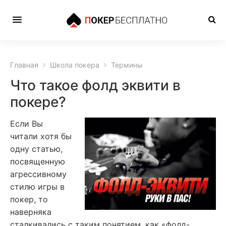
Главная
Школа покера
Термины
Что такое фолд эквити в
покере?
Если Вы
читали хотя бы
одну статью,
посвященную
агрессивному
стилю игры в
покер, то
наверняка
сталкивались с таким понятием, как «фолд-