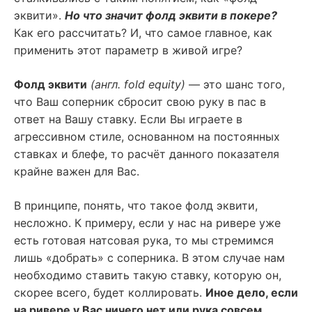
эквити».
Но что значит фолд эквити в покере?
Как его рассчитать? И, что самое главное, как
применить этот параметр в живой игре?
Фолд эквити
(англ. fold equity)
— это шанс того,
что Ваш соперник сбросит свою руку в пас в
ответ на Вашу ставку. Если Вы играете в
агрессивном стиле, основанном на постоянных
ставках и блефе, то расчёт данного показателя
крайне важен для Вас.
В принципе, понять, что такое фолд эквити,
несложно. К примеру, если у нас на ривере уже
есть готовая натсовая рука, то мы стремимся
лишь «добрать» с соперника. В этом случае нам
необходимо ставить такую ставку, которую он,
скорее всего, будет коллировать.
Иное дело, если
на ривере у Вас ничего нет или рука совсем