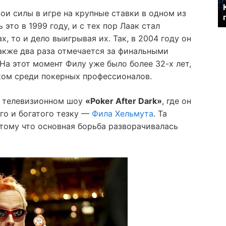
ои силы в игре на крупные ставки в одном из
это в 1999 году, и с тех пор Лаак стал
, то и дело выигрывая их. Так, в 2004 году он
акже два раза отмечается за финальными
На этот момент Филу уже было более 32-х лет,
ком среди покерных профессионалов.
в телевизионном шоу
«Poker After Dark»
, где он
го и богатого тезку —
Фила Хельмута
. Та
отому что основная борьба разворачивалась