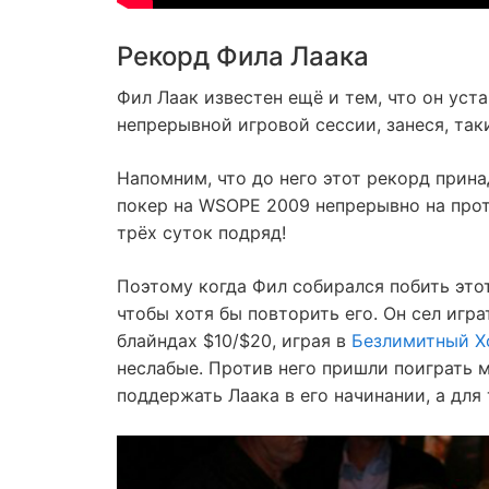
Рекорд Фила Лаака
Фил Лаак известен ещё и тем, что он ус
непрерывной игровой сессии, занеся, так
Напомним, что до него этот рекорд прин
покер на WSOPE 2009 непрерывно на прот
трёх суток подряд!
Поэтому когда Фил собирался побить этот
чтобы хотя бы повторить его. Он сел игра
блайндах $10/$20, играя в
Безлимитный Х
неслабые. Против него пришли поиграть м
поддержать Лаака в его начинании, а для 