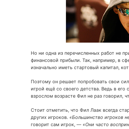
Но ни одна из перечисленных работ не п
финансовой прибыли. Так, например, в с
изначально иметь стартовый капитал, кото
Поэтому он решает попробовать свои силы
игрой ещё со своего детства. Ведь в его 
взрослом возрасте Фил не раз говорил, ч
Стоит отметить, что Фил Лаак всегда ста
других игроков.
«Большинство игроков н
говорит сам игрок, —
«Они часто восприн