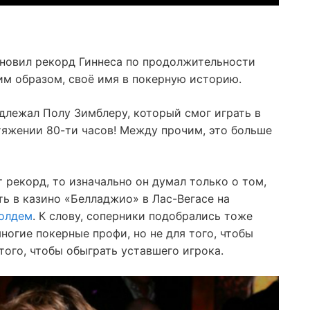
тановил рекорд Гиннеса по продолжительности
им образом, своё имя в покерную историю.
адлежал Полу Зимблеру, который смог играть в
яжении 80-ти часов! Между прочим, это больше
 рекорд, то изначально он думал только о том,
ть в казино «Белладжио» в Лас-Вегасе на
олдем
. К слову, соперники подобрались тоже
ногие покерные профи, но не для того, чтобы
того, чтобы обыграть уставшего игрока.