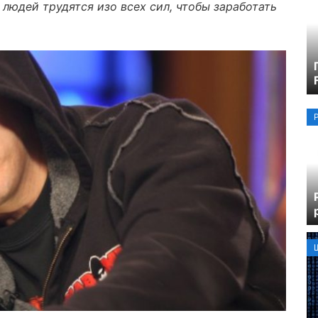
людей трудятся изо всех сил, чтобы заработать