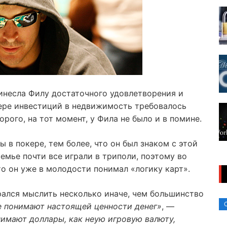
ринесла Филу достаточного удовлетворения и
фере инвестиций в недвижимость требовалось
рого, на тот момент, у Фила не было и в помине.
 в покере, тем более, что он был знаком с этой
семье почти все играли в триполи, поэтому во
то он уже в молодости понимал «логику карт».
рался мыслить несколько иначе, чем большинство
е понимают настоящей ценности денег»
, —
имают доллары, как неую игровую валюту,