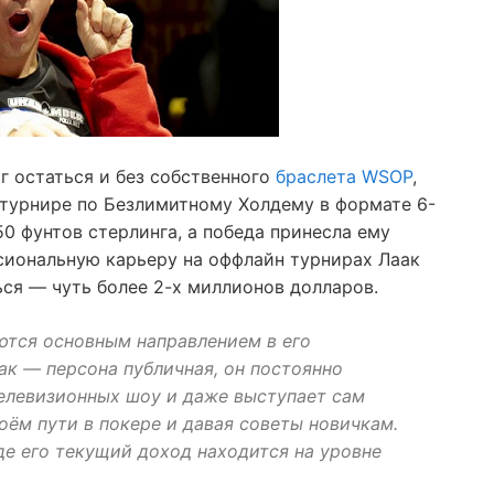
г остаться и без собственного
браслета WSOP
,
а турнире по Безлимитному Холдему в формате 6-
50 фунтов стерлинга, а победа принесла ему
ссиональную карьеру на оффлайн турнирах Лаак
ься — чуть более 2-х миллионов долларов.
ются основным направлением в его
ак — персона публичная, он постоянно
елевизионных шоу и даже выступает сам
оём пути в покере и давая советы новичкам.
где его текущий доход находится на уровне