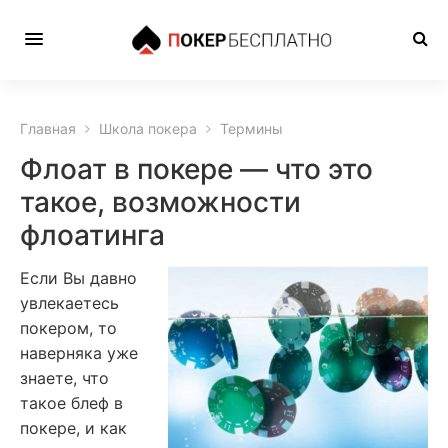
Главная
Школа покера
Термины
Флоат в покере — что это
такое, возможности
флоатинга
Если Вы давно
увлекаетесь
покером, то
наверняка уже
знаете, что
такое блеф в
покере, и как