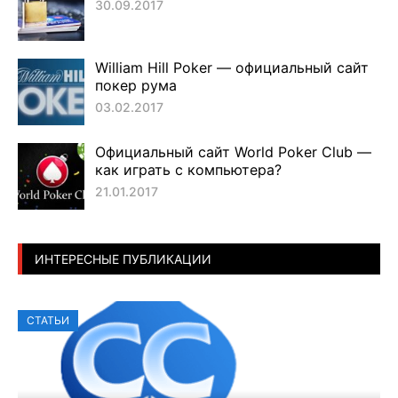
30.09.2017
William Hill Poker — официальный сайт
покер рума
03.02.2017
Официальный сайт World Poker Club —
как играть с компьютера?
21.01.2017
ИНТЕРЕСНЫЕ ПУБЛИКАЦИИ
СТАТЬИ