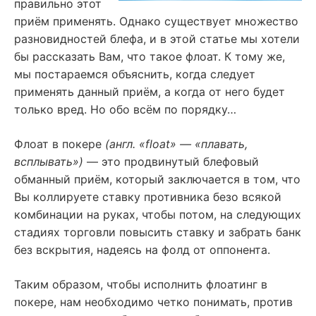
правильно этот
приём применять. Однако существует множество
разновидностей блефа, и в этой статье мы хотели
бы рассказать Вам, что такое флоат. К тому же,
мы постараемся объяснить, когда следует
применять данный приём, а когда от него будет
только вред. Но обо всём по порядку…
Флоат в покере
(англ. «float» — «плавать,
всплывать»)
— это продвинутый блефовый
обманный приём, который заключается в том, что
Вы коллируете ставку противника безо всякой
комбинации на руках, чтобы потом, на следующих
стадиях торговли повысить ставку и забрать банк
без вскрытия, надеясь на фолд от оппонента.
Таким образом, чтобы исполнить флоатинг в
покере, нам необходимо четко понимать, против