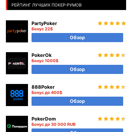
РЕЙТИНГ ЛУЧШИХ ПОКЕР-РУМОВ
PartyPoker
Бонус 22$
Обзор
PokerOk
Бонус 1000$
Обзор
888Poker
Бонус до 400$
Обзор
PokerDom
Бонус до 30 000 RUB