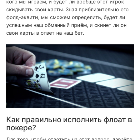
кого мы играем, и будет ли вообще этот игрок
скидывать свои карты. Зная приблизительно его
фолд-эквити, мы сможем определить, будет ли
успешным наш обманный приём, и скинет ли он
свои карты в ответ на наш бет.
Как правильно исполнить флоат в
покере?
Для того, чтобы ответить на этот вопрос, давайте