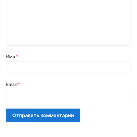
Имя
*
Email
*