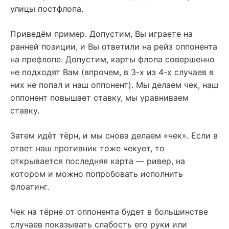
улицы постфлопа.
Приведём пример. Допустим, Вы играете на
ранней позиции, и Вы ответили на рейз оппонента
на префлопе. Допустим, карты флопа совершенно
не подходят Вам (впрочем, в 3-х из 4-х случаев в
них не попал и наш оппонент). Мы делаем чек, наш
оппонент повышает ставку, мы уравниваем
ставку.
Затем идёт тёрн, и мы снова делаем «чек». Если в
ответ наш противник тоже чекует, то
открывается последняя карта — ривер, на
котором и можно попробовать исполнить
флоатинг.
Чек на тёрне от оппонента будет в большинстве
случаев показывать слабость его руки или