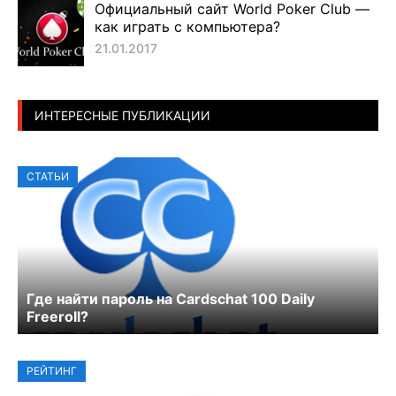
Официальный сайт World Poker Club —
как играть с компьютера?
21.01.2017
ИНТЕРЕСНЫЕ ПУБЛИКАЦИИ
СТАТЬИ
Где найти пароль на Cardschat 100 Daily
Freeroll?
РЕЙТИНГ