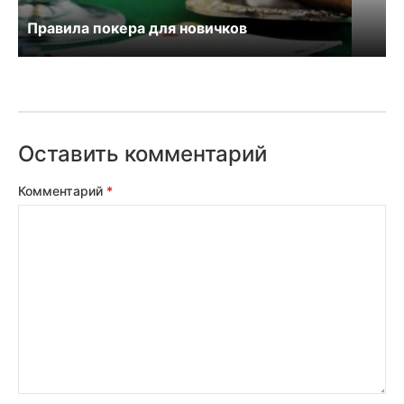
Правила покера для новичков
Оставить комментарий
Комментарий
*