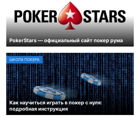
PokerStars — официальный сайт покер рума
ШКОЛА ПОКЕРА
Как научиться играть в покер с нуля:
подробная инструкция