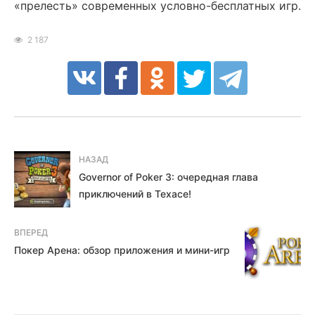
«прелесть» современных условно-бесплатных игр.
2 187
НАЗАД
Governor of Poker 3: очередная глава
приключений в Техасе!
ВПЕРЕД
Покер Арена: обзор приложения и мини-игр