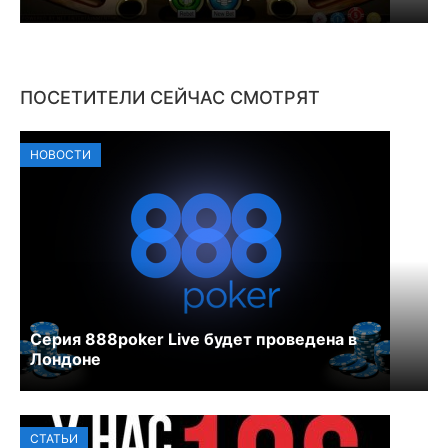
ПОСЕТИТЕЛИ СЕЙЧАС СМОТРЯТ
НОВОСТИ
Серия 888poker Live будет проведена в
Лондоне
СТАТЬИ