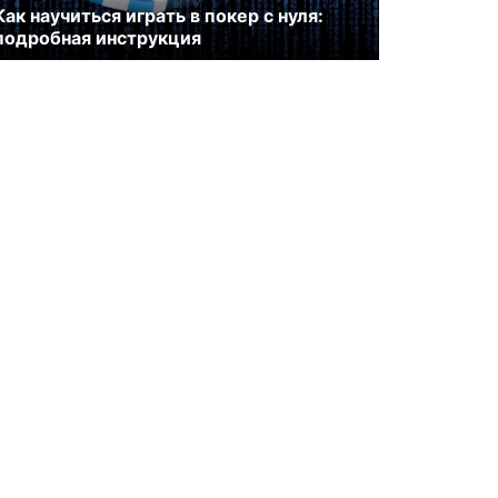
Как научиться играть в покер с нуля:
подробная инструкция