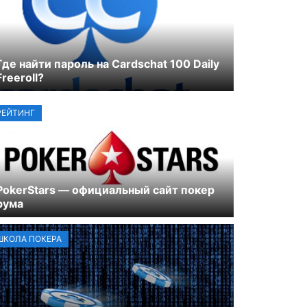
Где найти пароль на Cardschat 100 Daily
Freeroll?
РЕЙТИНГ
PokerStars — официальный сайт покер
рума
ШКОЛА ПОКЕРА