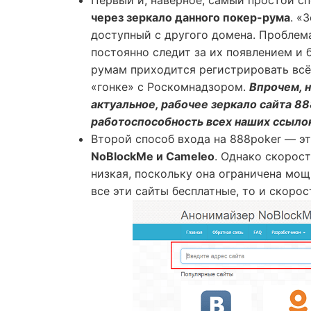
Первый и, наверное, самый простой с
через зеркало данного покер-рума
. «
доступный с другого домена. Проблема
постоянно следит за их появлением и 
румам приходится регистрировать всё
«гонке» с Роскомнадзором.
Впрочем, 
актуальное, рабочее зеркало сайта 8
работоспособность всех наших ссыло
Второй способ входа на 888poker — э
NoBlockMe и Cameleo
. Однако скорос
низкая, поскольку она ограничена мощ
все эти сайты бесплатные, то и скорос