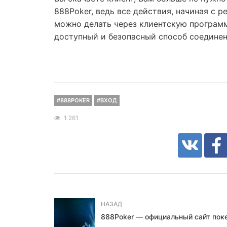
888Poker, ведь все действия, начиная с 
можно делать через клиентскую программ
доступный и безопасный способ соединен
#888POKER
#ВХОД
1 261
НАЗАД
888Poker — официальный сайт пок