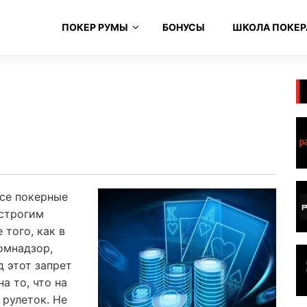
ПОКЕР РУМЫ
БОНУСЫ
ШКОЛА ПОКЕР
все покерные
 строгим
 того, как в
омнадзор,
д этот запрет
а то, что на
 рулеток. Не