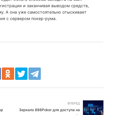
регистрации и заканчивая выводом средств,
у. А она уже самостоятельно отыскивает
ия с сервером покер-рума.
ВПЕРЕД
ер
Зеркало 888Poker для доступа на