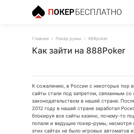
Главная
Покер румы
888poker
Как зайти на 888Poker
К сожалению, в России с некоторых пор 
сайты стали под запретом, связанным со
законодательством в нашей стране. После
2012 году в нашей стране заработал Роск
блокируя все сайты казино, почему-то по
попали и ведущие покер-румы, несмотря н
этих сайтах не было игровых автоматов и