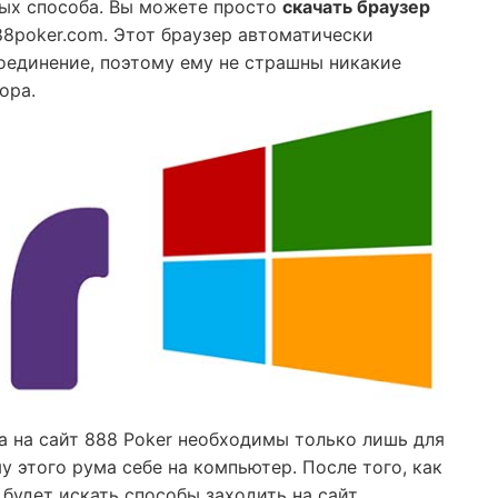
ых способа. Вы можете просто
скачать браузер
888poker.com. Этот браузер автоматически
единение, поэтому ему не страшны никакие
ора.
 на сайт 888 Poker необходимы только лишь для
у этого рума себе на компьютер. После того, как
 будет искать способы заходить на сайт