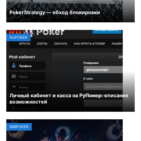
PokerStrategy — обход блокировки
RUPOKER
Личный кабинет и касса на РуПокер: описание
возможностей
888POKER