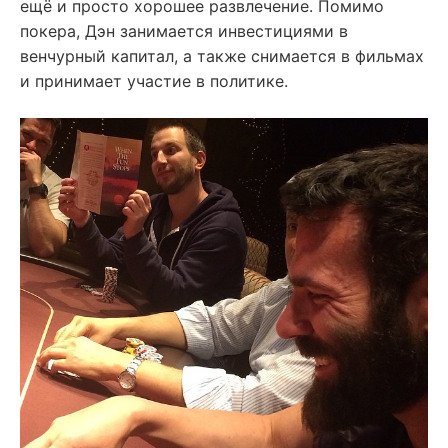
ещё и просто хорошее развлечение. Помимо
покера, Дэн занимается инвестициями в
венчурный капитал, а также снимается в фильмах
и принимает участие в политике.