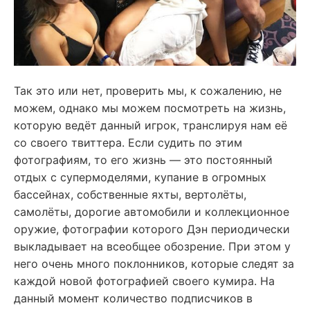
Так это или нет, проверить мы, к сожалению, не
можем, однако мы можем посмотреть на жизнь,
которую ведёт данный игрок, транслируя нам её
со своего твиттера. Если судить по этим
фотографиям, то его жизнь — это постоянный
отдых с супермоделями, купание в огромных
бассейнах, собственные яхты, вертолёты,
самолёты, дорогие автомобили и коллекционное
оружие, фотографии которого Дэн периодически
выкладывает на всеобщее обозрение. При этом у
него очень много поклонников, которые следят за
каждой новой фотографией своего кумира. На
данный момент количество подписчиков в