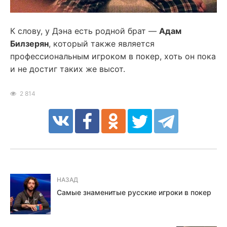
К слову, у Дэна есть родной брат —
Адам
Билзерян
, который также является
профессиональным игроком в покер, хоть он пока
и не достиг таких же высот.
2 814
НАЗАД
Самые знаменитые русские игроки в покер