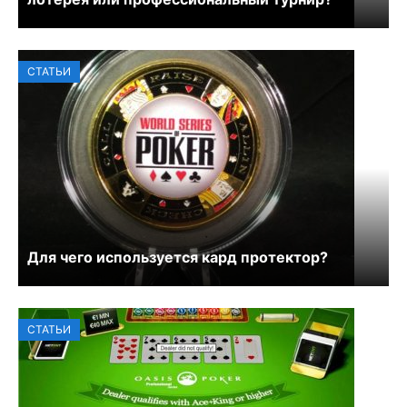
СТАТЬИ
Для чего используется кард протектор?
СТАТЬИ