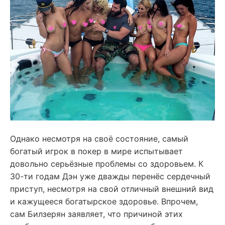
Однако несмотря на своё состояние, самый
богатый игрок в покер в мире испытывает
довольно серьёзные проблемы со здоровьем. К
30-ти годам Дэн уже дважды перенёс сердечный
приступ, несмотря на свой отличный внешний вид
и кажущееся богатырское здоровье. Впрочем,
сам Билзерян заявляет, что причиной этих