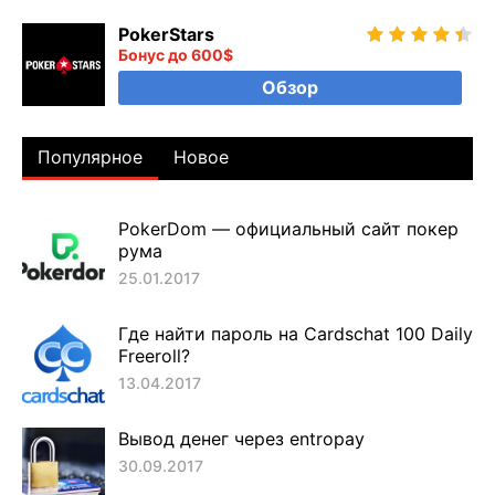
PokerStars
Бонус до 600$
Обзор
Популярное
Новое
PokerDom — официальный сайт покер
рума
25.01.2017
Где найти пароль на Cardschat 100 Daily
Freeroll?
13.04.2017
Вывод денег через entropay
30.09.2017