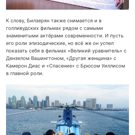
К слову, Билзерян также снимается и в
голливудских фильмах рядом с самыми
знаменитыми актёрами современности. И пусть
его роли эпизодические, но всё же он успел
показать себя в фильмах «Великий уравнитель» с
Дензелом Вашингтоном, «Другая женщина» с
Камерон Диас и «Спасение» с Брюсом Уиллисом
в главной роли.