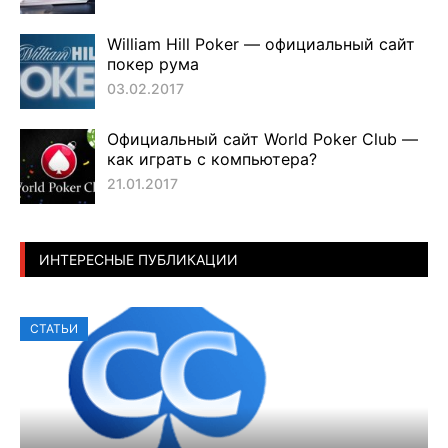
William Hill Poker — официальный сайт
покер рума
03.02.2017
Официальный сайт World Poker Club —
как играть с компьютера?
21.01.2017
ИНТЕРЕСНЫЕ ПУБЛИКАЦИИ
СТАТЬИ