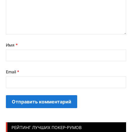
Имя
*
Email
*
РЕЙТИНГ ЛУЧШИХ ПОКЕР-РУМОВ