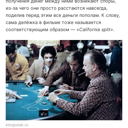
получения денег между ними возникают споры,
из-за чего они просто расстаются навсегда,
поделив перед этим все деньги пополам. К слову,
сама делёжка в фильме тоже называется
соответствующим образом —
«California split»
.
kinopoisk.ru