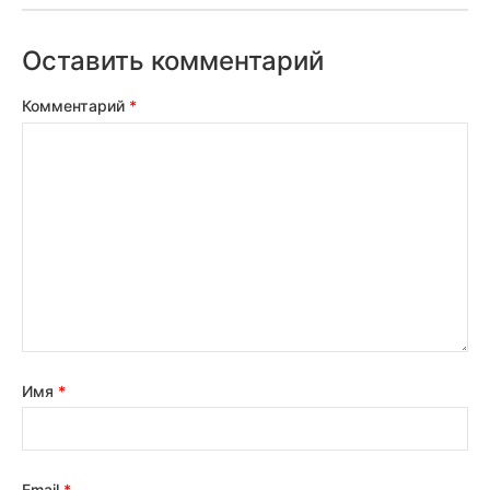
Оставить комментарий
Комментарий
*
Имя
*
Email
*