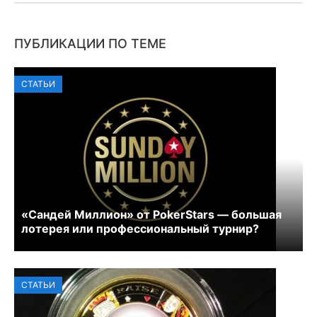
ПУБЛИКАЦИИ ПО ТЕМЕ
СТАТЬИ
«Сандей Миллион» от PokerStars — большая
лотерея или профессиональный турнир?
СТАТЬИ