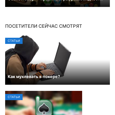
ПОСЕТИТЕЛИ СЕЙЧАС СМОТРЯТ
СТАТЬИ
Как мухлевать в покере?
СТАТЬИ