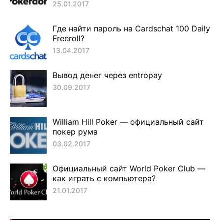
25.01.2017
Где найти пароль на Cardschat 100 Daily
Freeroll?
13.04.2017
Вывод денег через entropay
30.09.2017
William Hill Poker — официальный сайт
покер рума
03.02.2017
Официальный сайт World Poker Club —
как играть с компьютера?
21.01.2017