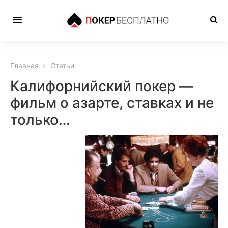
Главная
Статьи
Калифорнийский покер —
фильм о азарте, ставках и не
только…