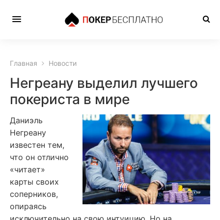
Главная
Новости
Негреану выделил лучшего
покериста в мире
Даниэль
Негреану
известен тем,
что он отлично
«читает»
карты своих
соперников,
опираясь
исключительно на свою интуицию. Но на