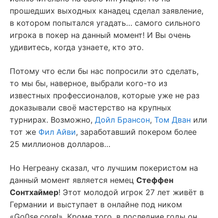
прошедших выходных канадец сделал заявление,
в котором попытался угадать… самого сильного
игрока в покер на данный момент! И Вы очень
удивитесь, когда узнаете, кто это.
Потому что если бы нас попросили это сделать,
то мы бы, наверное, выбрали кого-то из
известных профессионалов, которые уже не раз
доказывали своё мастерство на крупных
турнирах. Возможно,
Дойл Брансон
,
Том Дван
или
тот же
Фил Айви
, заработавший покером более
25 миллионов долларов…
Но Негреану сказал, что лучшим покеристом на
данный момент является немец
Стеффен
Сонтхаймер
! Этот молодой игрок 27 лет живёт в
Германии и выступает в онлайне под ником
«Go0se.core!». Кроме того, в последние годы он