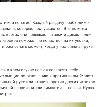
устимое понятие. Каждый раздачу необходимо
 раздачи, которые пропускаются. Это поможет
ких картах они повышают ставки и делают олл-
х игроков поможет не попасться на их уловки,
и распознать момент, когда у них сильная рука.
Ни в коем случае нельзя позволять себе
ые эмоции по отношению к противникам. Жалеть
сильной руке или ставить против других игроков
 личной неприязни или симпатии — нельзя. Нужно
ыигрыш.