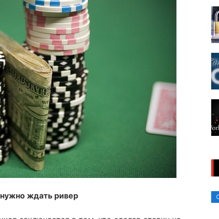
о нужно ждать ривер