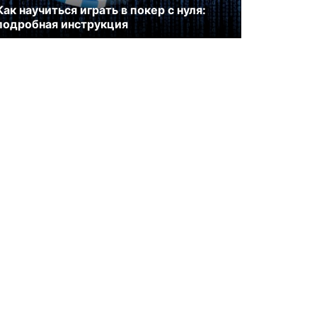
Как научиться играть в покер с нуля:
подробная инструкция