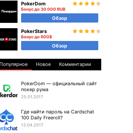
PokerDom
Бонус до 30 000 RUB
Обзор
PokerStars
Бонус до 600$
Обзор
Популярное
Новое
Комментарии
PokerDom — официальный сайт
покер рума
25.01.2017
Где найти пароль на Cardschat
100 Daily Freeroll?
13.04.2017