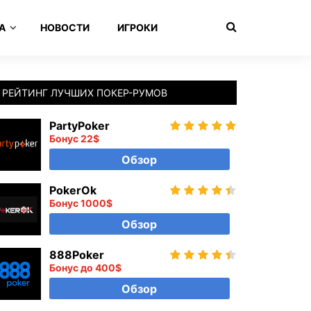
А
НОВОСТИ
ИГРОКИ
РЕЙТИНГ ЛУЧШИХ ПОКЕР-РУМОВ
PartyPoker
Бонус 22$
Обзор
PokerOk
Бонус 1000$
Обзор
888Poker
Бонус до 400$
Обзор