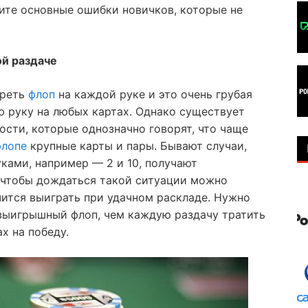
учите основные ошибки новичков, которые не
ой раздаче
треть
флоп
на каждой руке и это очень грубая
ю руку на любых картах. Однако существует
ости, которые однозначно говорят, что чаще
флопе
крупные карты и пары. Бывают случаи,
ками, например — 2 и 10, получают
 чтобы дождаться такой ситуации можно
чится выиграть при удачном раскладе. Нужно
 выигрышный флоп, чем каждую раздачу тратить
х на победу.