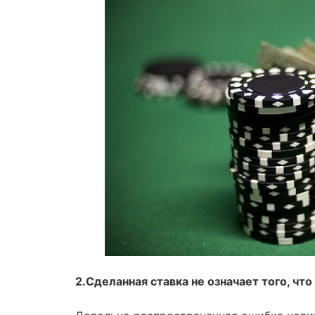
2.Сделанная ставка не означает того, чт