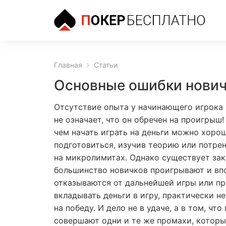
Главная
Статьи
Основные ошибки нович
Отсутствие опыта у начинающего игрока 
не означает, что он обречен на проигрыш
чем начать играть на деньги можно хоро
подготовиться, изучив теорию или потр
на микролимитах. Однако существует за
большинство новичков проигрывают и вп
отказываются от дальнейшей игры или п
вкладывать деньги в игру, практически н
на победу. И дело не в удаче, а в том, ч
совершают одни и те же промахи, котор