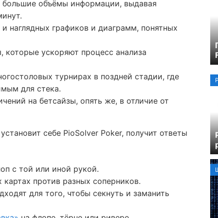
о большие объёмы информации, выдавая
минут.
 и наглядных графиков и диаграмм, понятных
, которые ускоряют процесс анализа
ногостоловых турнирах в поздней стадии, где
имым для стека.
чений на бетсайзы, опять же, в отличие от
установит себе PioSolver Poker, получит ответы
оп с той или иной рукой.
х картах против разных соперников.
дходят для того, чтобы секнуть и заманить
авка»
на флопе, тёрне или ривере.