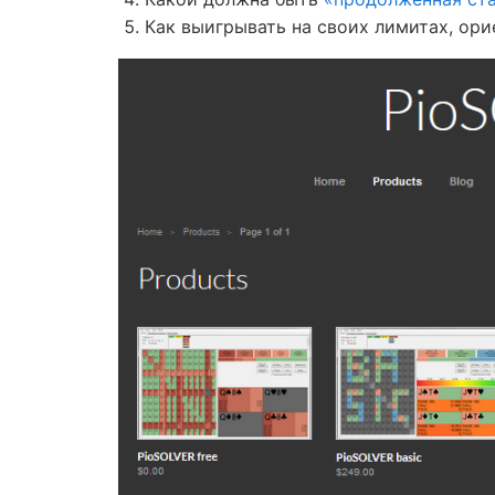
Как выигрывать на своих лимитах, ори