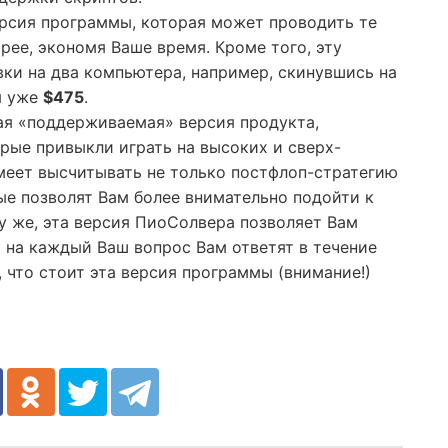
рсия программы, которая может проводить те
рее, экономя Ваше время. Кроме того, эту
ки на два компьютера, например, скинувшись на
я уже
$475
.
ая «поддерживаемая» версия продукта,
орые привыкли играть на высоких и сверх-
умеет высчитывать не только постфлоп-стратегию
ые позволят Вам более внимательно подойти к
у же, эта версия ПиоСолвера позволяет Вам
 на каждый Ваш вопрос Вам ответят в течение
, что стоит эта версия программы (внимание!)