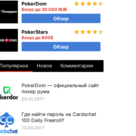
PokerDom
Бонус до 30 000 RUB
Обзор
PokerStars
Бонус до 600$
Обзор
Популярное
Новое
Комментарии
PokerDom — официальный сайт
покер рума
25.01.2017
Где найти пароль на Cardschat
100 Daily Freeroll?
13.04.2017