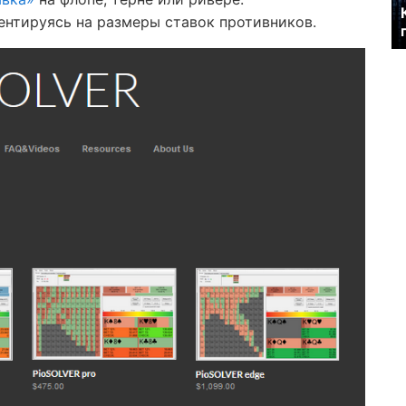
ентируясь на размеры ставок противников.