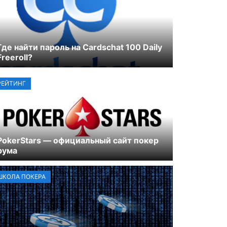
Где найти пароль на Cardschat 100 Daily
Freeroll?
РЕЙТИНГ
PokerStars — официальный сайт покер
рума
ШКОЛА ПОКЕРА