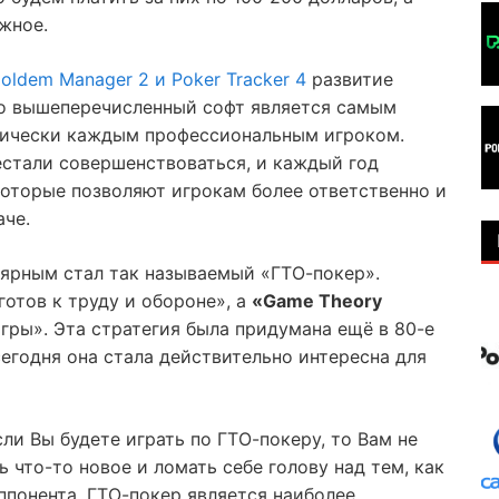
жное.
oldem Manager 2 и Poker Tracker 4
развитие
о вышеперечисленный софт является самым
тически каждым профессиональным игроком.
стали совершенствоваться, и каждый год
которые позволяют игрокам более ответственно и
аче.
лярным стал так называемый «ГТО-покер».
готов к труду и обороне», а
«Game Theory
Игры». Эта стратегия была придумана ещё в 80-е
егодня она стала действительно интересна для
ли Вы будете играть по ГТО-покеру, то Вам не
что-то новое и ломать себе голову над тем, как
оппонента. ГТО-покер является наиболее