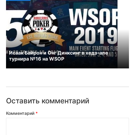
Исаак Байрон и Онг Динксинг в хедз-апе
турнира №16 на WSOP
Оставить комментарий
Комментарий
*