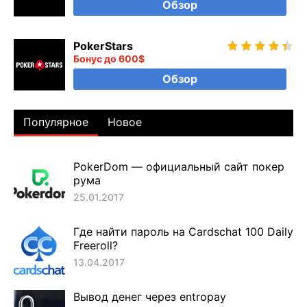
Обзор
PokerStars
Бонус до 600$
Обзор
Популярное
Новое
PokerDom — официальный сайт покер
рума
25.01.2017
Где найти пароль на Cardschat 100 Daily
Freeroll?
13.04.2017
Вывод денег через entropay