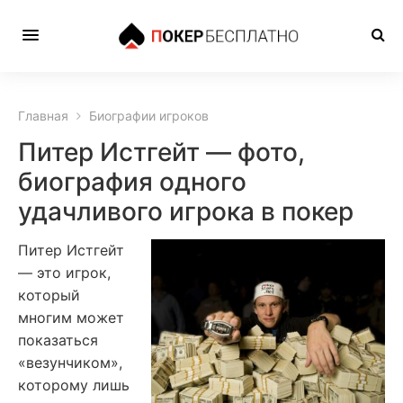
Главная
Биографии игроков
Питер Истгейт — фото,
биография одного
удачливого игрока в покер
Питер Истгейт
— это игрок,
который
многим может
показаться
«везунчиком»,
которому лишь