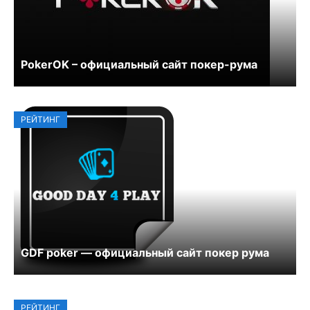
PokerOK – официальный сайт покер-рума
РЕЙТИНГ
GDF poker — официальный сайт покер рума
РЕЙТИНГ