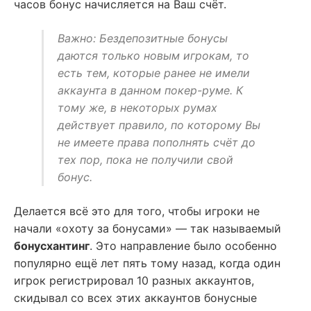
часов бонус начисляется на Ваш счёт.
Важно: Бездепозитные бонусы
даются только новым игрокам, то
есть тем, которые ранее не имели
аккаунта в данном покер-руме. К
тому же, в некоторых румах
действует правило, по которому Вы
не имеете права пополнять счёт до
тех пор, пока не получили свой
бонус.
Делается всё это для того, чтобы игроки не
начали «охоту за бонусами» — так называемый
бонусхантинг
. Это направление было особенно
популярно ещё лет пять тому назад, когда один
игрок регистрировал 10 разных аккаунтов,
скидывал со всех этих аккаунтов бонусные