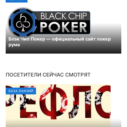
Блэк Чип Покер — официальный сайт покер
рума
ПОСЕТИТЕЛИ СЕЙЧАС СМОТРЯТ
БАЗА ЗНАНИЙ