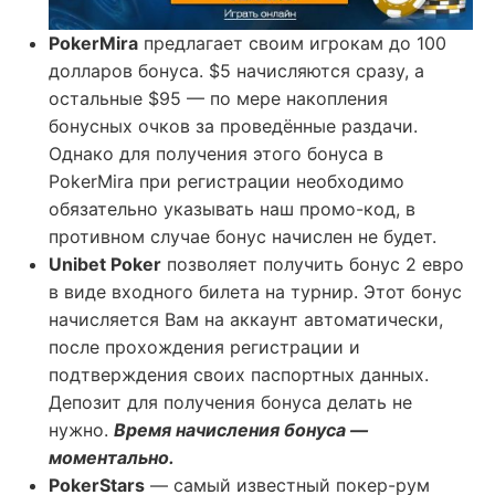
PokerMira
предлагает своим игрокам до 100
долларов бонуса. $5 начисляются сразу, а
остальные $95 — по мере накопления
бонусных очков за проведённые раздачи.
Однако для получения этого бонуса в
PokerMira при регистрации необходимо
обязательно указывать наш промо-код, в
противном случае бонус начислен не будет.
Unibet Poker
позволяет получить бонус 2 евро
в виде входного билета на турнир. Этот бонус
начисляется Вам на аккаунт автоматически,
после прохождения регистрации и
подтверждения своих паспортных данных.
Депозит для получения бонуса делать не
нужно.
Время начисления бонуса —
моментально.
PokerStars
— самый известный покер-рум