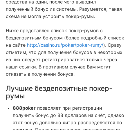
средства на один, после чего выводил
полученный бонус из системы. Разумеется, такая
схема не могла устроить покер-румы.
Ниже представлен список покер-румов с
бездепозитным бонусом (более подробный список
на сайте
http://casino.ru/poker/poker-rumy/
). Сразу
отметим, что для получения бонусов в некоторых
из них следует регистрироваться только через
наши ссылки. В противном случае Вам могут
отказать в получении бонуса.
Лучшие бездепозитные покер-
румы
888poker
позволяет при регистрации
получить бонус до 88 долларов на счёт, однако
этот бонус довольно хитро распределяется по
времени. После регистрации, подтверждения