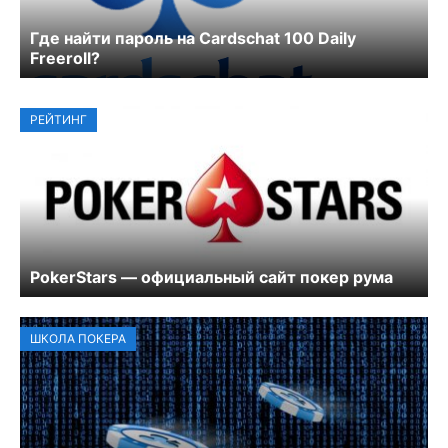
Где найти пароль на Cardschat 100 Daily
Freeroll?
РЕЙТИНГ
PokerStars — официальный сайт покер рума
ШКОЛА ПОКЕРА