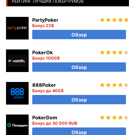
РЕЙТИНГ ЛУЧШИХ ПОКЕР-РУМОВ
PartyPoker
Бонус 22$
Обзор
PokerOk
Бонус 1000$
Обзор
888Poker
Бонус до 400$
Обзор
PokerDom
Бонус до 30 000 RUB
Обзор