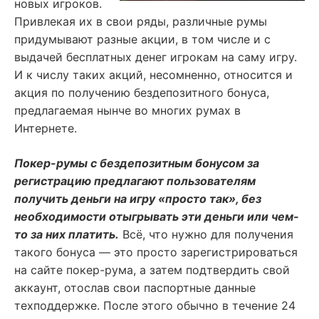
новых игроков.
Привлекая их в свои ряды, различные румы
придумывают разные акции, в том числе и с
выдачей бесплатных денег игрокам на саму игру.
И к числу таких акций, несомненно, относится и
акция по получению бездепозитного бонуса,
предлагаемая нынче во многих румах в
Интернете.
Покер-румы с бездепозитным бонусом за
регистрацию предлагают пользователям
получить деньги на игру «просто так», без
необходимости отыгрывать эти деньги или чем-
то за них платить.
Всё, что нужно для получения
такого бонуса — это просто зарегистрироваться
на сайте покер-рума, а затем подтвердить свой
аккаунт, отослав свои паспортные данные
техподдержке. После этого обычно в течение 24