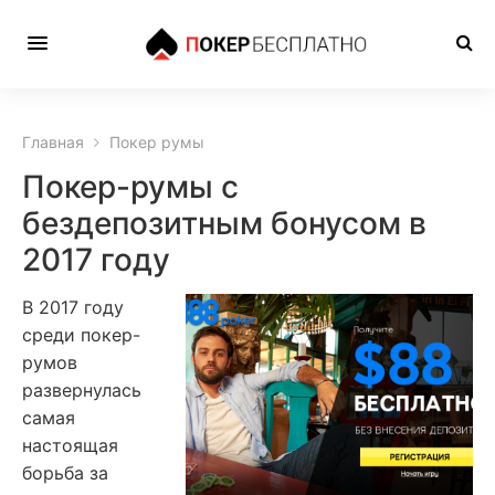
Главная
Покер румы
Покер-румы с
бездепозитным бонусом в
2017 году
В 2017 году
среди покер-
румов
развернулась
самая
настоящая
борьба за