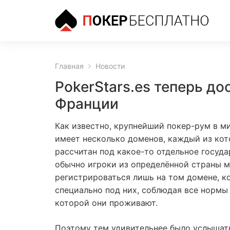
Главная
Новости
PokerStars.es теперь до
Франции
Как известно, крупнейший покер-рум в ми
имеет несколько доменов, каждый из ко
рассчитан под какое-то отдельное госуда
обычно игроки из определённой страны м
регистрироваться лишь на том домене, к
специально под них, соблюдая все нормы 
которой они проживают.
Поэтому тем удивительнее было услышать