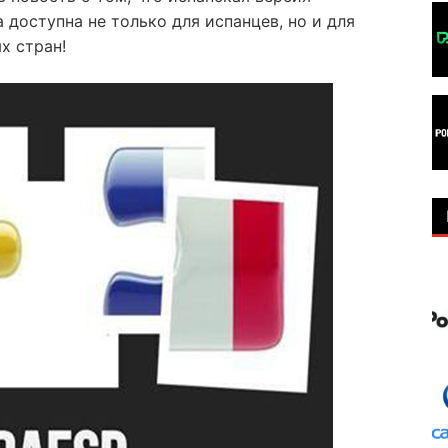
 доступна не только для испанцев, но и для
х стран!