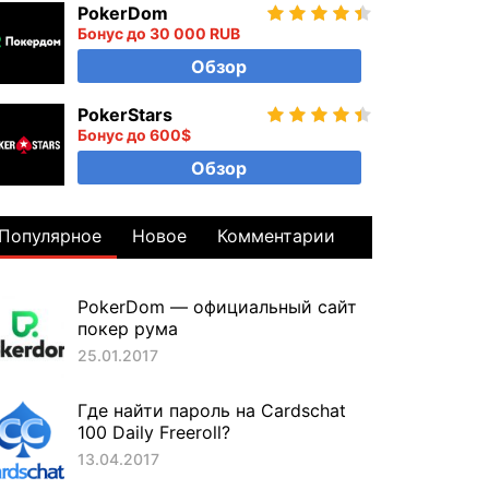
PokerDom
Бонус до 30 000 RUB
Обзор
PokerStars
Бонус до 600$
Обзор
Популярное
Новое
Комментарии
PokerDom — официальный сайт
покер рума
25.01.2017
Где найти пароль на Cardschat
100 Daily Freeroll?
13.04.2017