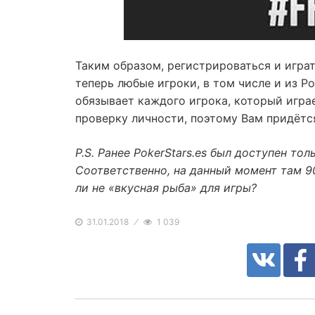
Таким образом, регистрироваться и играт
теперь любые игроки, в том числе и из Р
обязывает каждого игрока, который игра
проверку личности, поэтому Вам придётс
P.S. Ранее PokerStars.es был доступен то
Соответственно, на данный момент там 9
ли не «вкусная рыба» для игры?
31.01.2018
1 039