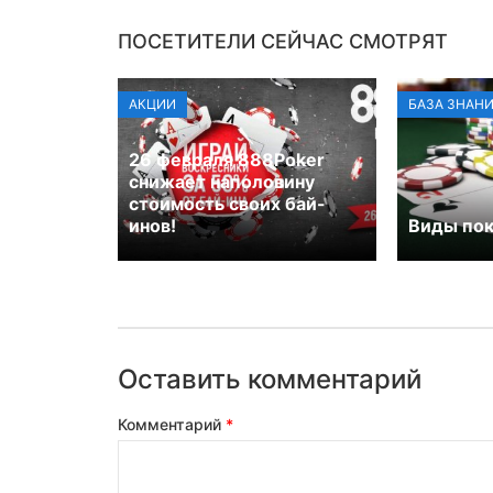
ПОСЕТИТЕЛИ СЕЙЧАС СМОТРЯТ
АКЦИИ
БАЗА ЗНАН
26 февраля 888Poker
снижает наполовину
стоимость своих бай-
инов!
Виды пок
Оставить комментарий
Комментарий
*