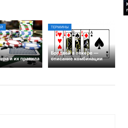
ИЙ
ТЕРМИНЫ
Бродвей в покере —
ера и их правила
описание комбинации