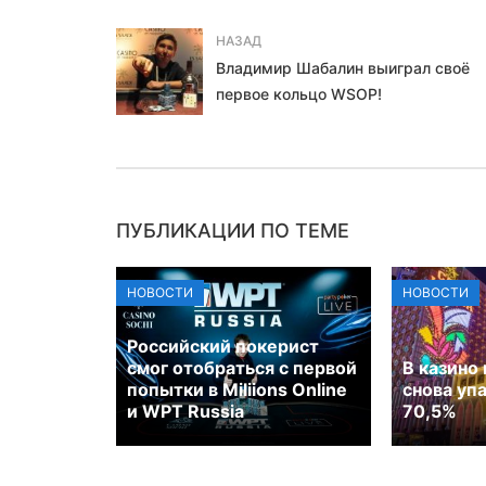
НАЗАД
Владимир Шабалин выиграл своё
первое кольцо WSOP!
ПУБЛИКАЦИИ ПО ТЕМЕ
НОВОСТИ
НОВОСТИ
Российский покерист
смог отобраться с первой
В казино
попытки в Miliions Online
снова уп
и WPT Russia
70,5%