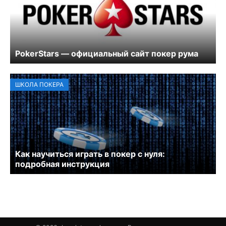
PokerStars — официальный сайт покер рума
ШКОЛА ПОКЕРА
Как научиться играть в покер с нуля:
подробная инструкция