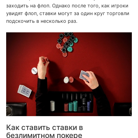
заходить на флоп. Однако после того, как игроки
увидят флоп, ставки могут за один круг торговли
подскочить в несколько раз.
Как ставить ставки в
безлимитном покере