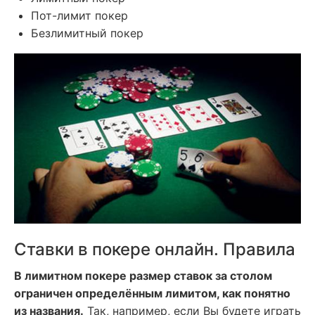
Пот-лимит покер
Безлимитный покер
Ставки в покере онлайн. Правила
В лимитном покере размер ставок за столом
ограничен определённым лимитом, как понятно
из названия.
Так, например, если Вы будете играть