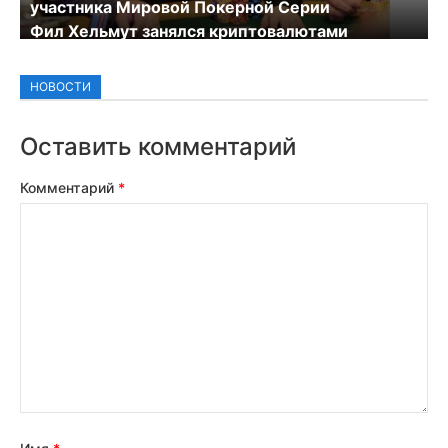
участника Мировой Покерной Серии
Фил Хельмут занялся криптовалютами
НОВОСТИ
Оставить комментарий
Комментарий
*