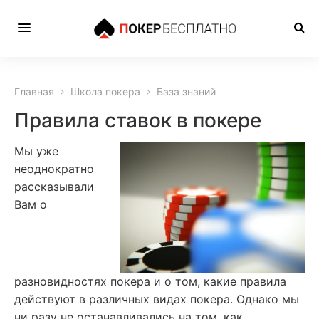
Главная
Школа покера
База знаний
Правила ставок в покере
Мы уже
неоднократно
рассказывали
Вам о
разновидностях покера и о том, какие правила
действуют в различных видах покера. Однако мы
ни разу не останавливались на том, как