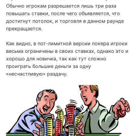
Обычно игрокам разрешается лишь три раза
повышать ставки, после чего объявляется, что
достигнут потолок, и торговля в данном раунде
прекращается.
Как видно, в пот-лимитной версии покера игроки
весьма ограничены в своих ставках, однако это и
хорошо для новичка, так как тут сложно
проиграть большие деньги за одну
«несчастливую» раздачу.