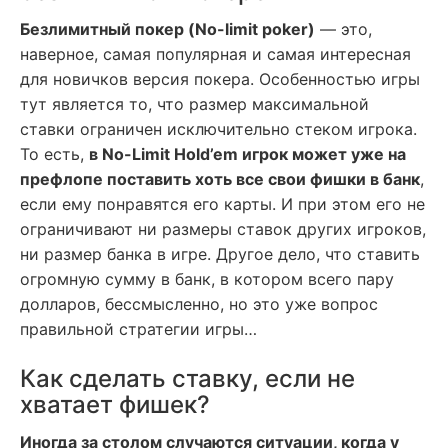
Безлимитный покер (No-limit poker)
— это,
наверное, самая популярная и самая интересная
для новичков версия покера. Особенностью игры
тут является то, что размер максимальной
ставки ограничен исключительно стеком игрока.
То есть,
в No-Limit Hold’em игрок может уже на
префлопе поставить хоть все свои фишки в банк
,
если ему понравятся его карты. И при этом его не
ограничивают ни размеры ставок других игроков,
ни размер банка в игре. Другое дело, что ставить
огромную сумму в банк, в котором всего пару
долларов, бессмысленно, но это уже вопрос
правильной стратегии игры…
Как сделать ставку, если не
хватает фишек?
Иногда за столом случаются ситуации, когда у