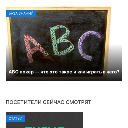
БАЗА ЗНАНИЙ
ABC покер — что это такое и как играть в него?
ПОСЕТИТЕЛИ СЕЙЧАС СМОТРЯТ
СТАТЬИ