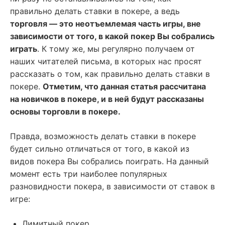
правильно делать ставки в покере, а ведь
торговля — это неотъемлемая часть игры, вне
зависимости от того, в какой покер Вы собрались
играть
. К тому же, мы регулярно получаем от
наших читателей письма, в которых нас просят
рассказать о том, как правильно делать ставки в
покере.
Отметим, что данная статья рассчитана
на новичков в покере, и в ней будут рассказаны
основы торговли в покере.
Правда, возможность делать ставки в покере
будет сильно отличаться от того, в какой из
видов покера Вы собрались поиграть. На данный
момент есть три наиболее популярных
разновидности покера, в зависимости от ставок в
игре:
Лимитный покер