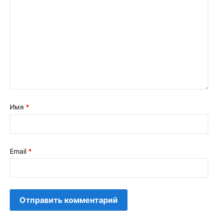
Имя
*
Email
*