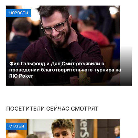
НОВОСТИ
Фил Гальфонд и Дэн Смит объявили о
проведении благотворительного турнира на
RIO Poker
ПОСЕТИТЕЛИ СЕЙЧАС СМОТРЯТ
СТАТЬИ