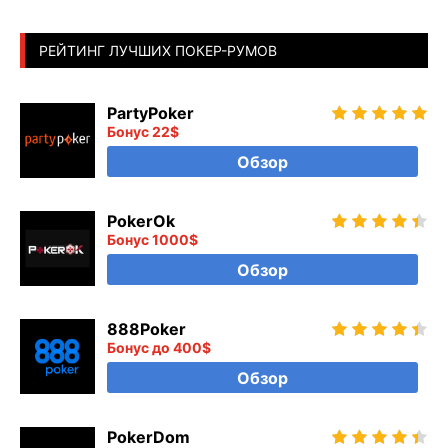
РЕЙТИНГ ЛУЧШИХ ПОКЕР-РУМОВ
PartyPoker
Бонус 22$
Обзор
PokerOk
Бонус 1000$
Обзор
888Poker
Бонус до 400$
Обзор
PokerDom