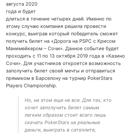
августа 2020
года и будет
длиться в течение четырех дней. Именно по
этому случаю компания решила провести
конкурс, выиграв который победитель сможет
получить билет на «Дорога на PSPC с Крисом
Манимейкером – Сочи». Данное событие будет
проходить с 11 по 13 октября 2019 года в «Казино
Сочи». Для участников откроется возможность
заполучить билет своей мечты и отправиться
прямиком в Барселону на турнир PokerStars
Players Championship.
Но, на этом еще не все. Для тех, кто
хочет заполучить билет самым
легким образом стоит всего лишь
скачать PokerStars на реальные
деньги, выиграть в сателлите,