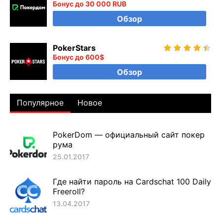
Бонус до 30 000 RUB
Обзор
PokerStars
Бонус до 600$
Обзор
Популярное
Новое
PokerDom — официальный сайт покер
рума
25.01.2017
Где найти пароль на Cardschat 100 Daily
Freeroll?
13.04.2017