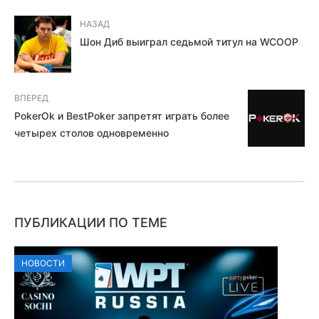
НАЗАД
Шон Диб выиграл седьмой титул на WCOOP
ВПЕРЕД
PokerOk и BestPoker запретят играть более
четырех столов одновременно
ПУБЛИКАЦИИ ПО ТЕМЕ
НОВОСТИ