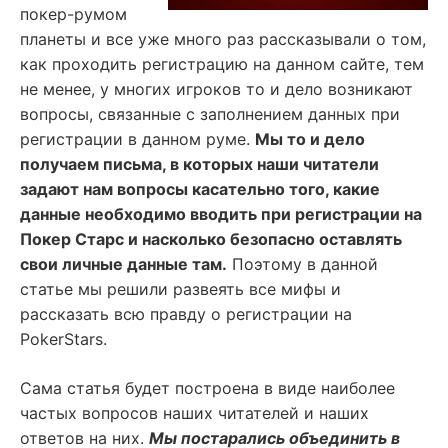
покер-румом
планеты и все уже много раз рассказывали о том,
как проходить регистрацию на данном сайте, тем
не менее, у многих игроков то и дело возникают
вопросы, связанные с заполнением данных при
регистрации в данном руме.
Мы то и дело
получаем письма, в которых наши читатели
задают нам вопросы касательно того, какие
данные необходимо вводить при регистрации на
Покер Старс и насколько безопасно оставлять
свои личные данные там.
Поэтому в данной
статье мы решили развеять все мифы и
рассказать всю правду о регистрации на
PokerStars.
Сама статья будет построена в виде наиболее
частых вопросов наших читателей и наших
ответов на них.
Мы постарались объединить в