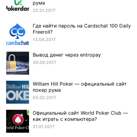
рума
25.01.2017
Где найти пароль на Cardschat 100 Daily
Freeroll?
13.04.2017
Вывод денег через entropay
30.09.2017
William Hill Poker — официальный сайт
покер рума
03.02.2017
Официальный сайт World Poker Club —
как играть с компьютера?
21.01.2017