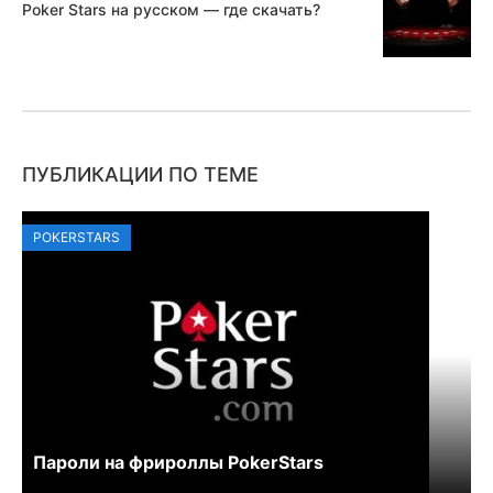
Poker Stars на русском — где скачать?
ПУБЛИКАЦИИ ПО ТЕМЕ
POKERSTARS
Пароли на фрироллы PokerStars