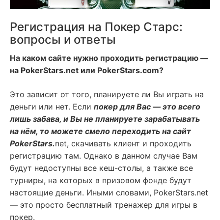
Регистрация на Покер Старс:
вопросы и ответы
На каком сайте нужно проходить регистрацию —
на PokerStars.net или PokerStars.com?
Это зависит от того, планируете ли Вы играть на
деньги или нет. Если
покер для Вас — это всего
лишь забава, и Вы не планируете зарабатывать
на нём, то можете смело переходить на сайт
PokerStars.
net, скачивать клиент и проходить
регистрацию там. Однако в данном случае Вам
будут недоступны все кеш-столы, а также все
турниры, на которых в призовом фонде будут
настоящие деньги. Иными словами, PokerStars.net
— это просто бесплатный тренажер для игры в
покер.