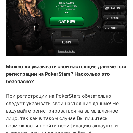
Можно ли указывать свои настоящие данные при
регистрации на PokerStars? Насколько это
безопасно?
При регистрации на PokerStars обязательно
следует указывать свои настоящие данные! Не
вздумайте регистрироваться на вымышленное
лицо, так как в таком случае Вы лишитесь
возможности пройти верификацию аккаунта и
выводить деньги со своего счёта. А