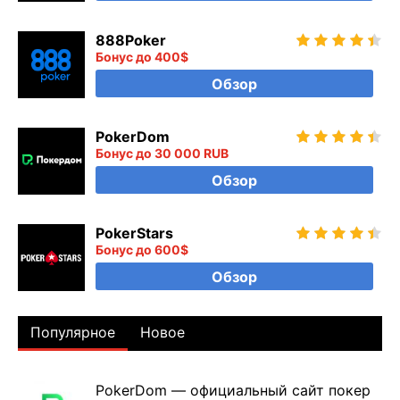
888Poker
Бонус до 400$
Обзор
PokerDom
Бонус до 30 000 RUB
Обзор
PokerStars
Бонус до 600$
Обзор
Популярное
Новое
PokerDom — официальный сайт покер