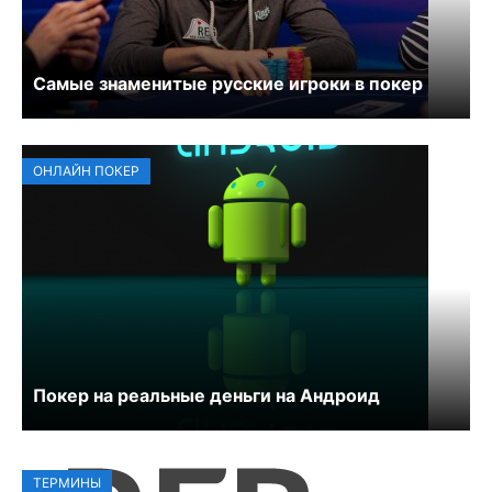
Самые знаменитые русские игроки в покер
ОНЛАЙН ПОКЕР
Покер на реальные деньги на Андроид
ТЕРМИНЫ