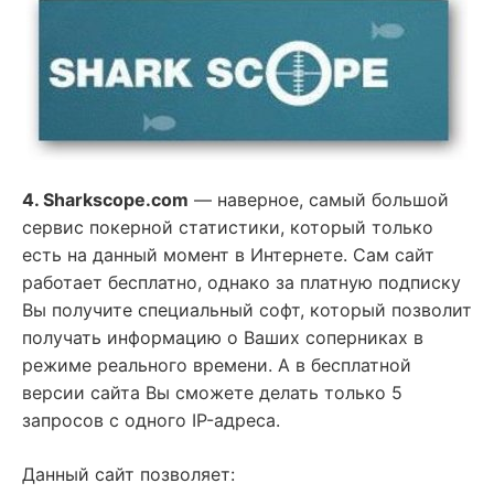
4. Sharkscope.com
— наверное, самый большой
сервис покерной статистики, который только
есть на данный момент в Интернете. Сам сайт
работает бесплатно, однако за платную подписку
Вы получите специальный софт, который позволит
получать информацию о Ваших соперниках в
режиме реального времени. А в бесплатной
версии сайта Вы сможете делать только 5
запросов с одного IP-адреса.
Данный сайт позволяет: