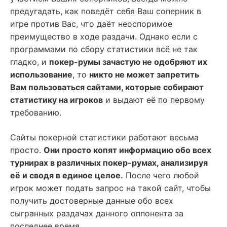
предугадать, как поведёт себя Ваш соперник в
игре против Вас, что даёт неоспоримое
преимущество в ходе раздачи. Однако если с
программами по сбору статистики всё не так
гладко, и
покер-румы зачастую не одобряют их
использование
, то
никто не может запретить
Вам пользоваться сайтами, которые собирают
статистику на игроков
и выдают её по первому
требованию.
Сайты покерной статистики работают весьма
просто.
Они просто копят информацию обо всех
турнирах в различных покер-румах, анализируя
её и сводя в единое целое.
После чего любой
игрок может подать запрос на такой сайт, чтобы
получить достоверные данные обо всех
сыгранных раздачах данного оппонента за
последнее время.