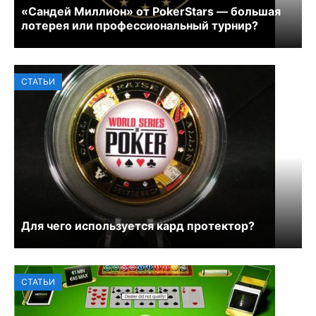
«Сандей Миллион» от PokerStars — большая
лотерея или профессиональный турнир?
СТАТЬИ
Для чего используется кард протектор?
СТАТЬИ