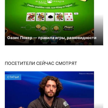
Оазис Покер — правила игры, разновидности
ПОСЕТИТЕЛИ СЕЙЧАС СМОТРЯТ
СТАТЬИ