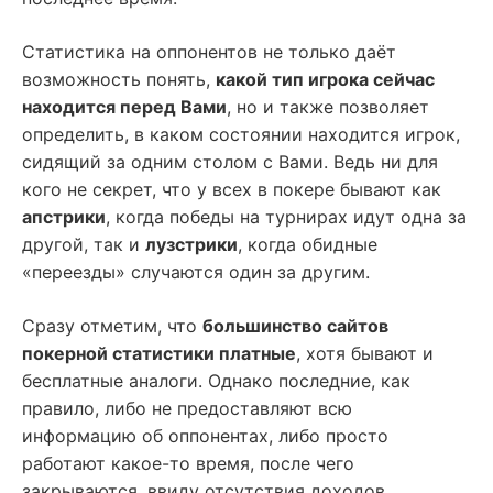
Статистика на оппонентов не только даёт
возможность понять,
какой тип игрока сейчас
находится перед Вами
, но и также позволяет
определить, в каком состоянии находится игрок,
сидящий за одним столом с Вами. Ведь ни для
кого не секрет, что у всех в покере бывают как
апстрики
, когда победы на турнирах идут одна за
другой, так и
лузстрики
, когда обидные
«переезды» случаются один за другим.
Сразу отметим, что
большинство сайтов
покерной статистики платные
, хотя бывают и
бесплатные аналоги. Однако последние, как
правило, либо не предоставляют всю
информацию об оппонентах, либо просто
работают какое-то время, после чего
закрываются, ввиду отсутствия доходов.