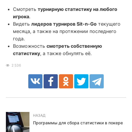
Смотреть
турнирную статистику на любого
игрока
.
Видеть
лидеров турниров Sit-n-Go
текущего
месяца, а также на протяжении последнего
года.
Возможность
смотреть собственную
статистику
, а также обнулять её.
2 536
НАЗАД
Программы для сбора статистики в покере