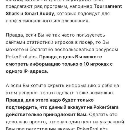
предлагают ряд программ, например
Tournament
Shark
и
Smart Buddy
, которые подойдут для
профессионального использования.
Правда, если Вы не так часто пользуетесь
сайтами статистики игроков в покер, то Вы
можете и бесплатно воспользоваться ресурсом
PokerProLabs.
Правда, в день Вы можете
смотреть информацию только о 10 игроках с
одного IP-адреса.
А если Вы хотите скрыть информацию о себе на
этом ресурсе, то это сделать тоже возможно.
Правда, для этого надо будет только
подтвердить, что данный аккаунт на PokerStars
действительно принадлежит Вам.
Сделать это
довольно просто, отослав один цент на указанный
Вам при регистрации аккаунт PokerProLabs.