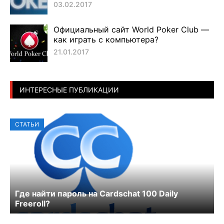
03.02.2017
Официальный сайт World Poker Club —
как играть с компьютера?
21.01.2017
ИНТЕРЕСНЫЕ ПУБЛИКАЦИИ
СТАТЬИ
Где найти пароль на Cardschat 100 Daily
Freeroll?