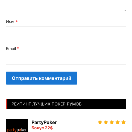
Имя
*
Email
*
РЕЙТИНГ ЛУЧШИХ ПОКЕР-РУМОВ
PartyPoker
Бонус 22$