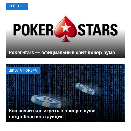
РЕЙТИНГ
PokerStars — официальный сайт покер рума
ШКОЛА ПОКЕРА
Как научиться играть в покер с нуля:
подробная инструкция