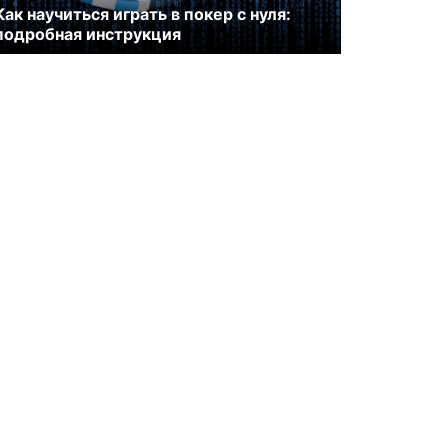
Как научиться играть в покер с нуля:
подробная инструкция