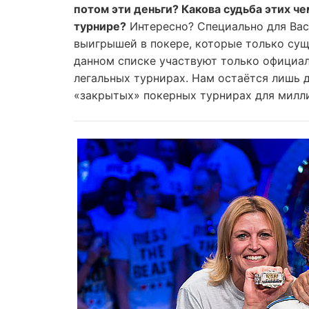
потом эти деньги? Какова судьба этих ч
турнире?
Интересно? Специально для Вас
выигрышей в покере, которые только сущ
данном списке участвуют только официал
легальных турнирах. Нам остаётся лишь 
«закрытых» покерных турнирах для мил