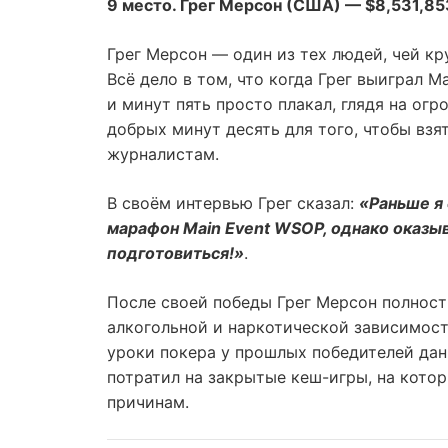
9 место. Грег Мерсон (США) — $8,531,85
Грег Мерсон — один из тех людей, чей к
Всё дело в том, что когда Грег выиграл Ma
и минут пять просто плакал, глядя на ог
добрых минут десять для того, чтобы взя
журналистам.
В своём интервью Грег сказал:
«Раньше я 
марафон Main Event WSOP, однако оказыв
подготовиться!»
.
После своей победы Грег Мерсон полност
алкогольной и наркотической зависимост
уроки покера у прошлых победителей дан
потратил на закрытые кеш-игры, на кото
причинам.