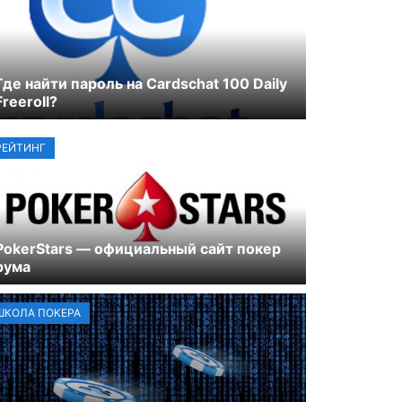
Где найти пароль на Cardschat 100 Daily
Freeroll?
РЕЙТИНГ
PokerStars — официальный сайт покер
рума
ШКОЛА ПОКЕРА