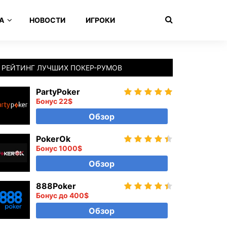
А
НОВОСТИ
ИГРОКИ
РЕЙТИНГ ЛУЧШИХ ПОКЕР-РУМОВ
PartyPoker
Бонус 22$
Обзор
PokerOk
Бонус 1000$
Обзор
888Poker
Бонус до 400$
Обзор