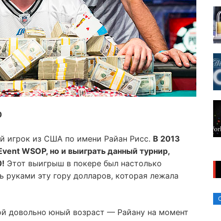
0
й игрок из США по имени Райан Рисс.
В 2013
 Event WSOP, но и выиграть данный турнир,
0!
Этот выигрыш в покере был настолько
ь руками эту гору долларов, которая лежала
ой довольно юный возраст — Райану на момент