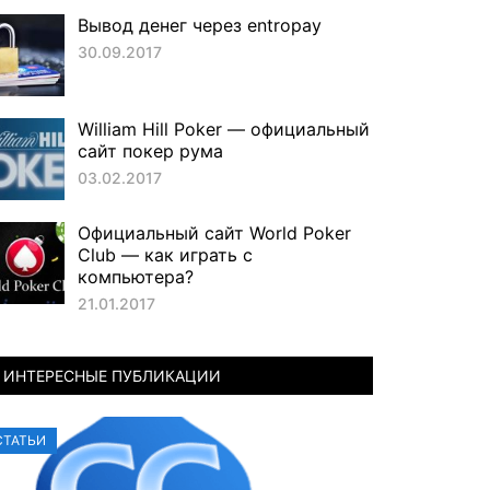
Вывод денег через entropay
30.09.2017
William Hill Poker — официальный
сайт покер рума
03.02.2017
Официальный сайт World Poker
Club — как играть с
компьютера?
21.01.2017
ИНТЕРЕСНЫЕ ПУБЛИКАЦИИ
СТАТЬИ