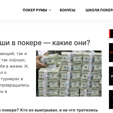
ПОКЕР РУМЫ
БОНУСЫ
ШКОЛА ПОКЕР
и в покере — какие они?
нающий, так и
 так хорошо,
бя в жизни. И,
л о
турнирах в
р превращались
ры в
в покере?
Кто их выигрывал, и на что тратились