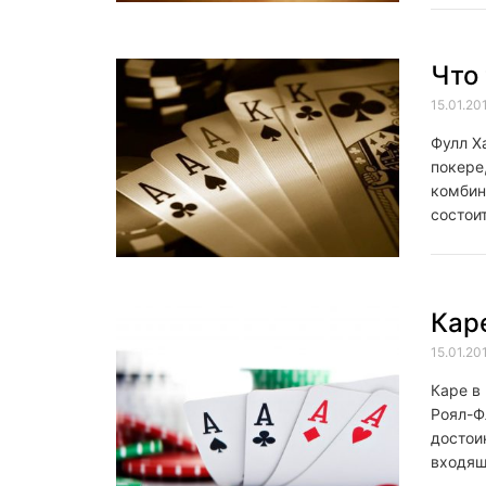
Что 
15.01.20
Фулл Ха
покере
комбин
состои
Кар
15.01.20
Каре в
Роял-Ф
достои
входя