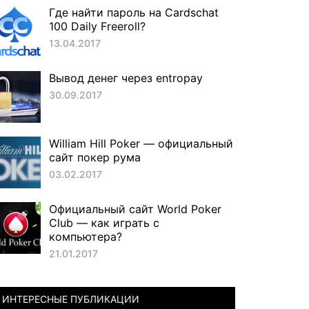
Где найти пароль на Cardschat
100 Daily Freeroll?
13.04.2017
Вывод денег через entropay
30.09.2017
William Hill Poker — официальный
сайт покер рума
03.02.2017
Официальный сайт World Poker
Club — как играть с
компьютера?
21.01.2017
ИНТЕРЕСНЫЕ ПУБЛИКАЦИИ