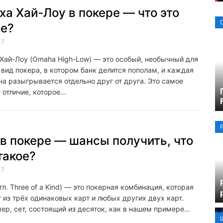
ха Хай-Лоу в покере — что это
ое?
17
Хай-Лоу (Omaha High-Low) — это особый, необычный для
 вид покера, в котором банк делится пополам, и каждая
на разыгрывается отдельно друг от друга. Это самое
 отличие, которое…
 в покере — шансы получить, что
такое?
17
гл. Three of a Kind) — это покерная комбинация, которая
т из трёх одинаковых карт и любых других двух карт.
ер, сет, состоящий из десяток, как в нашем примере…