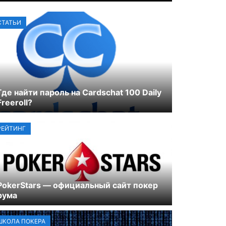
СТАТЬИ
Где найти пароль на Cardschat 100 Daily
Freeroll?
РЕЙТИНГ
PokerStars — официальный сайт покер
рума
ШКОЛА ПОКЕРА