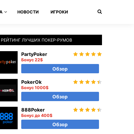
А
НОВОСТИ
ИГРОКИ
РЕЙТИНГ ЛУЧШИХ ПОКЕР-РУМОВ
PartyPoker
Бонус 22$
Обзор
PokerOk
Бонус 1000$
Обзор
888Poker
Бонус до 400$
Обзор