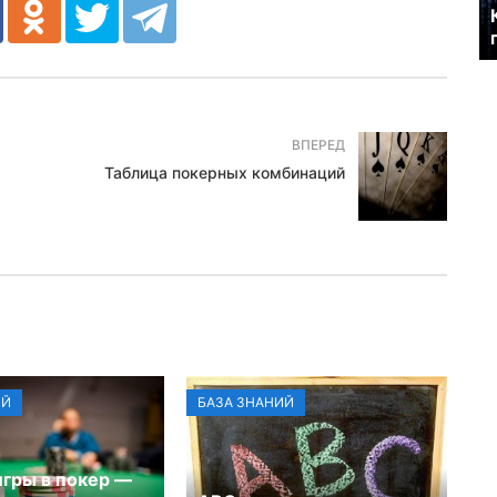
ВПЕРЕД
Таблица покерных комбинаций
ИЙ
БАЗА ЗНАНИЙ
игры в покер —