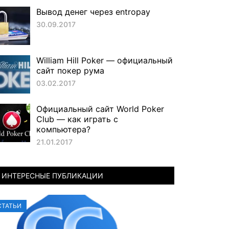
Вывод денег через entropay
30.09.2017
William Hill Poker — официальный
сайт покер рума
03.02.2017
Официальный сайт World Poker
Club — как играть с
компьютера?
21.01.2017
ИНТЕРЕСНЫЕ ПУБЛИКАЦИИ
СТАТЬИ