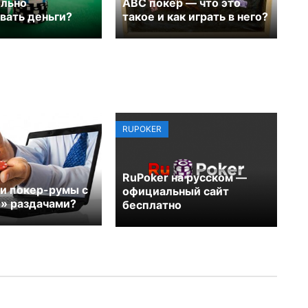
ильно
ABC покер — что это
вать деньги?
такое и как играть в него?
RUPOKER
RuPoker на русском —
и покер-румы с
официальный сайт
» раздачами?
бесплатно