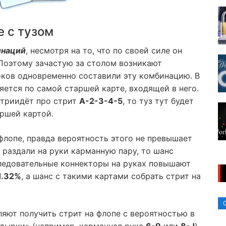
е с тузом
инаций
, несмотря на то, что по своей силе он
 Поэтому зачастую за столом возникают
роков одновременно составили эту комбинацию. В
яется по самой старшей карте, входящей в него.
стриидёт про стрит
А-2-3-4-5
, то туз тут будет
аршей картой.
флопе, правда вероятность этого не превышает
о раздали на руки карманную пару, то шанс
следовательные коннекторы на руках повышают
1.32%
, а шанс с такими картами собрать стрит на
яют получить стрит на флопе с вероятностью в