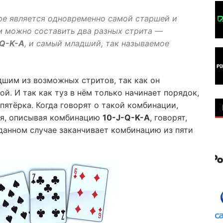
ере является одновременно самой старшей и
м можно составить два разных стрита —
-Q-K-A
, и самый младший, так называемое
шим из возможных стритов, так как он
ой. И так как туз в нём только начинает порядок,
пятёрка. Когда говорят о такой комбинации,
емя, описывая комбинацию
10-J-Q-K-A
, говорят,
в данном случае заканчивает комбинацию из пяти