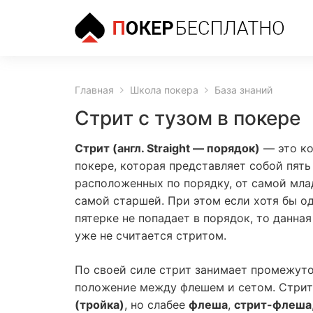
Главная
Школа покера
База знаний
Стрит с тузом в покере
Стрит (англ. Straight — порядок)
— это ко
покере, которая представляет собой пять 
расположенных по порядку, от самой мл
самой старшей. При этом если хотя бы од
пятерке не попадает в порядок, то данна
уже не считается стритом.
По своей силе стрит занимает промежут
положение между флешем и сетом. Стрит 
(тройка)
, но слабее
флеша
,
стрит-флеша