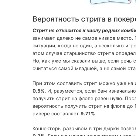
Вероятность стрита в покер
Стрит не относится к числу редких комб
занимает далеко не самое низкое место.
ситуации, когда не один, а несколько иг
этом случае старшинство стрита определ
Но, как уже мы сказали выше, если речь 
считаться самой младшей, а не самой ст
При этом составить стрит можно уже на 
0.5%
. И, разумеется, если Вам изначальн
получить стрит на флопе равен нулю. По
вероятность получить стрит на флопе до
ривере составляет
9.71%
.
Коннекторы разрывом в три дырки позвол