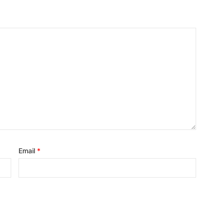
Email
*