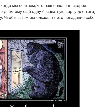
 когда мы считаем, что наш оппонент, скорее
но даём ему ещё одну бесплатную карту для того,
ру. Чтобы затем использовать это попадание себе