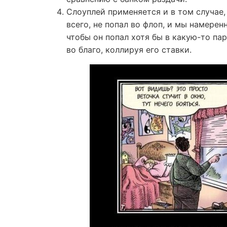
Слоуплей применяется и в том случае,
всего, не попал во флоп, и мы намерен
чтобы он попал хотя бы в какую-то па
во благо, коллируя его ставки.