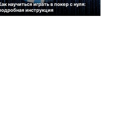
Как научиться играть в покер с нуля:
подробная инструкция