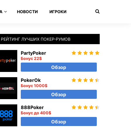
А
НОВОСТИ
ИГРОКИ
РЕЙТИНГ ЛУЧШИХ ПОКЕР-РУМОВ
PartyPoker
Бонус 22$
Обзор
PokerOk
Бонус 1000$
Обзор
888Poker
Бонус до 400$
Обзор