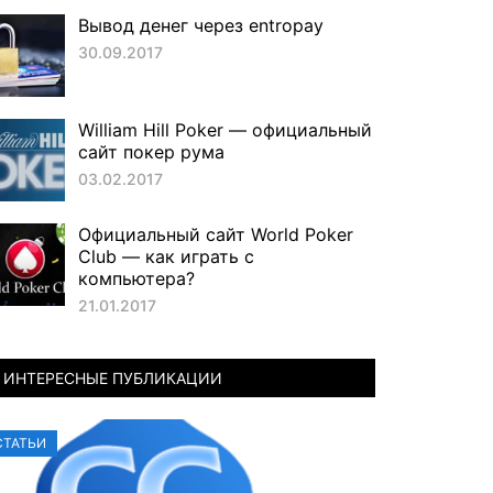
Вывод денег через entropay
30.09.2017
William Hill Poker — официальный
сайт покер рума
03.02.2017
Официальный сайт World Poker
Club — как играть с
компьютера?
21.01.2017
ИНТЕРЕСНЫЕ ПУБЛИКАЦИИ
СТАТЬИ