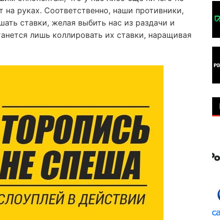
т на руках. Соответственно, наши противники,
шать ставки, желая выбить нас из раздачи и
танется лишь коллировать их ставки, наращивая