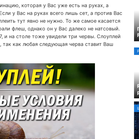
нацию, которая у Вас уже есть на руках, а
Если у Вас на руках всего лишь сет, а против Вас
плеить тут явно не нужно. То же самое касается
рали флеш, однако он у Вас далеко не натсовый.
, и на столе тоже увидели три червы. Слоуплей
, так как любая следующая черва ставит Ваш