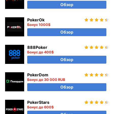
Обзор
PokerOk
Бонус 1000$
Обзор
888Poker
Бонус до 400$
Обзор
PokerDom
Бонус до 30 000 RUB
Обзор
PokerStars
Бонус до 600$