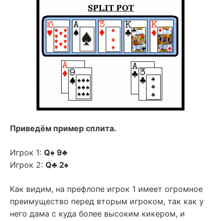
Приведём пример сплита.
Игрок 1:
Q♠ 9♣
Игрок 2:
Q♣ 2♠
Как видим, на префлопе игрок 1 имеет огромное
преимущество перед вторым игроком, так как у
него дама с куда более высоким кикером, и