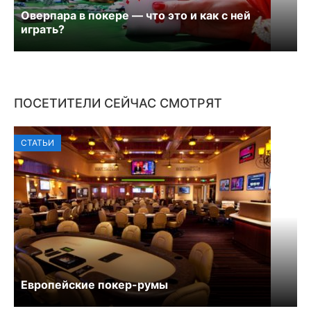
Оверпара в покере — что это и как с ней
играть?
ПОСЕТИТЕЛИ СЕЙЧАС СМОТРЯТ
СТАТЬИ
Европейские покер-румы