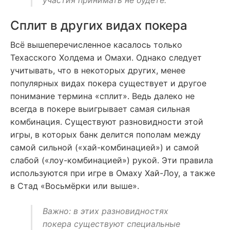
участия принимать не будете.
Сплит в других видах покера
Всё вышеперечисленное касалось только
Техасского Холдема и Омахи. Однако следует
учитывать, что в некоторых других, менее
популярных видах покера существует и другое
понимание термина «сплит». Ведь далеко не
всегда в покере выигрывает самая сильная
комбинация. Существуют разновидности этой
игры, в которых банк делится пополам между
самой сильной («хай-комбинацией») и самой
слабой («лоу-комбинацией») рукой. Эти правила
используются при игре в Омаху Хай-Лоу, а также
в Стад «Восьмёрки или выше».
Важно: в этих разновидностях
покера существуют специальные