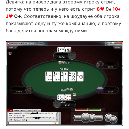
Девятка на ривере дала второму игроку стрит,
потому что теперь и у него есть стрит
8♥
9♠
10♦
J♥
Q♣
. Соответственно, на шоудауне оба игрока
показывают одну и ту же комбинацию, и поэтому
банк делится пополам между ними.