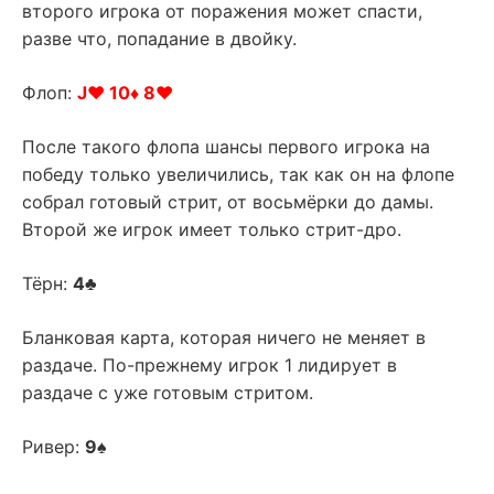
второго игрока от поражения может спасти,
разве что, попадание в двойку.
Флоп:
J♥ 10♦ 8♥
После такого флопа шансы первого игрока на
победу только увеличились, так как он на флопе
собрал готовый стрит, от восьмёрки до дамы.
Второй же игрок имеет только стрит-дро.
Тёрн:
4♣
Бланковая карта, которая ничего не меняет в
раздаче. По-прежнему игрок 1 лидирует в
раздаче с уже готовым стритом.
Ривер:
9♠