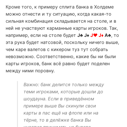
Кроме того, к примеру сплита банка в Холдеме
можно отнести и ту ситуацию, когда какая-то
сильная комбинация складывается на столе, и в
ней не участвуют карманные карты игроков. Так,
например, если на столе будет
J♣ J♠
J♥ J♦
A♣
, то
эта рука будет натсовой, поскольку ничего выше,
чем каре валетов с кикером туз тут собрать
невозможно. Соответственно, какие бы ни были
карты игроков, банк всё равно будет поделен
между ними поровну.
Важно: банк делится только между
теми игроками, которые дошли до
шоудауна. Если в приведённом
примере выше Вы скинули свои
карты в пас ещё на флопе или на
тёрне, то в делёжке банка Вы