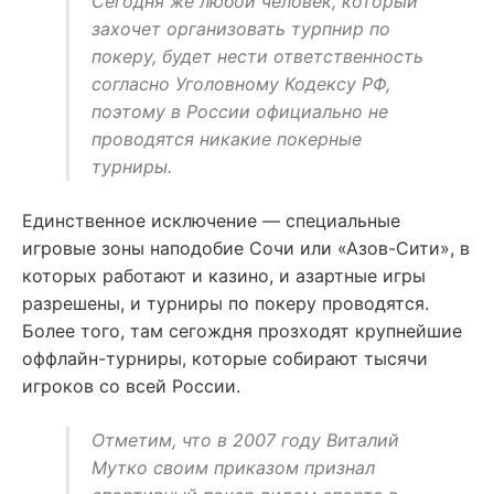
Сегодня же любой человек, который
захочет организовать турпнир по
покеру, будет нести ответственность
согласно Уголовному Кодексу РФ,
поэтому в России официально не
проводятся никакие покерные
турниры.
Единственное исключение — специальные
игровые зоны наподобие Сочи или «Азов-Сити», в
которых работают и казино, и азартные игры
разрешены, и турниры по покеру проводятся.
Более того, там сегождня прозходят крупнейшие
оффлайн-турниры, которые собирают тысячи
игроков со всей России.
Отметим, что в 2007 году Виталий
Мутко своим приказом признал