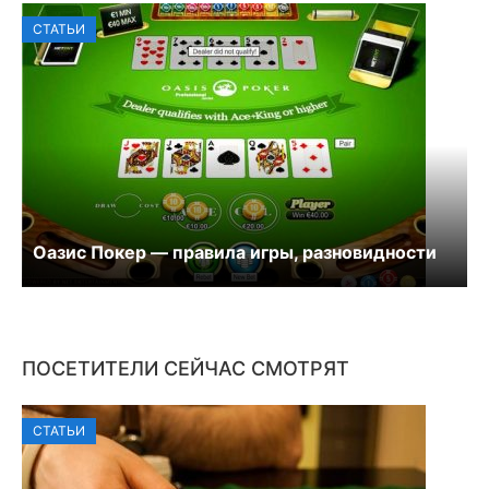
СТАТЬИ
Оазис Покер — правила игры, разновидности
ПОСЕТИТЕЛИ СЕЙЧАС СМОТРЯТ
СТАТЬИ