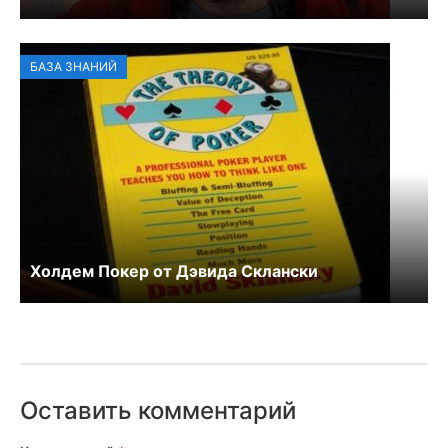
БАЗА ЗНАНИЙ
Холдем Покер от Дэвида Склански
Оставить комментарий