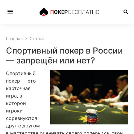
Главная
Статьи
Спортивный покер в России
— запрещён или нет?
Спортивный
покер — это
карточная
игра, в
которой
игроки
соревнуются
друг с другом
в мастерстве оценивать своего соперника, свои