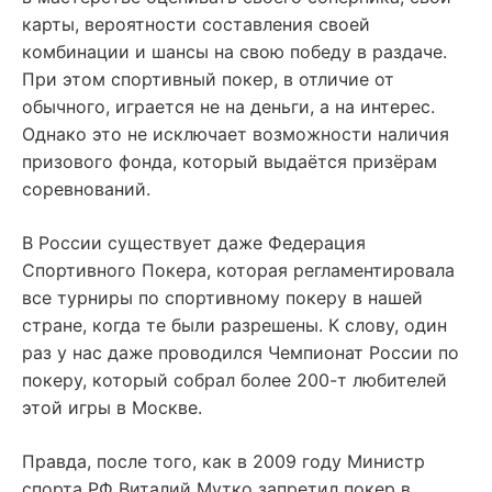
карты, вероятности составления своей
комбинации и шансы на свою победу в раздаче.
При этом спортивный покер, в отличие от
обычного, играется не на деньги, а на интерес.
Однако это не исключает возможности наличия
призового фонда, который выдаётся призёрам
соревнований.
В России существует даже Федерация
Спортивного Покера, которая регламентировала
все турниры по спортивному покеру в нашей
стране, когда те были разрешены. К слову, один
раз у нас даже проводился Чемпионат России по
покеру, который собрал более 200-т любителей
этой игры в Москве.
Правда, после того, как в 2009 году Министр
спорта РФ Виталий Мутко запретил покер в