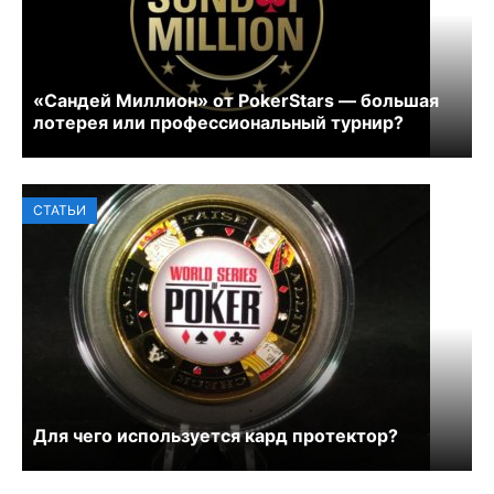
«Сандей Миллион» от PokerStars — большая
лотерея или профессиональный турнир?
СТАТЬИ
Для чего используется кард протектор?