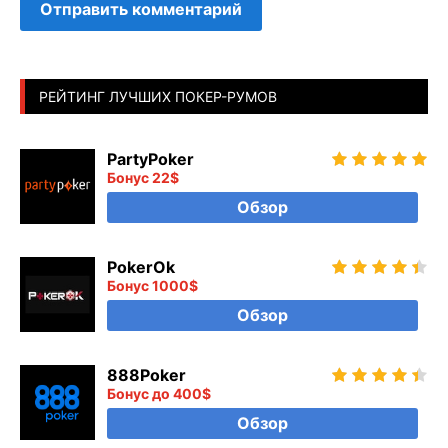
РЕЙТИНГ ЛУЧШИХ ПОКЕР-РУМОВ
PartyPoker
Бонус 22$
Обзор
PokerOk
Бонус 1000$
Обзор
888Poker
Бонус до 400$
Обзор