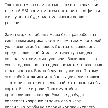
Так как он у нас намного меньше этого значения
(всего 5 ББ), то мы можем выставить все фишки
в игру, и это будет математически верное
решение.
Заметьте, что таблица Нэша была разработана
известным американским математиком, который
увлекался игрой в покер. Соответственно, она
представляет собой математическую модель,
которая максимально увеличит Ваши шансы на
успех, однако, понятно дело, не может полностью
гарантировать Вам победу на турнирах. Потому
что любой «олл-ин» и любое выдвижение фишек
— это риск потерять весь свой стек, на каких бы
картах Вы не играли. Поэтому любой
профессионал в покере Вам всегда будет
советовать заранее строить свою игру
правильно, чтобы не доводить уровень своего