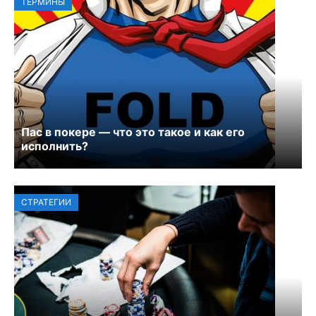
ТЕРМИНЫ
Пас в покере — что это такое и как его
исполнить?
СТРАТЕГИИ