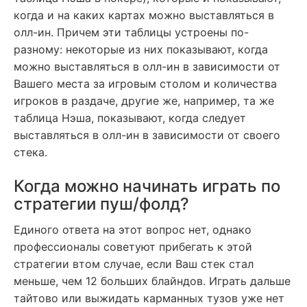
когда и на каких картах можно выставляться в
олл-ин. Причем эти таблицы устроены по-
разному: некоторые из них показывают, когда
можно выставляться в олл-ин в зависимости от
Вашего места за игровым столом и количества
игроков в раздаче, другие же, например, та же
таблица Нэша, показывают, когда следует
выставляться в олл-ин в зависимости от своего
стека.
Когда можно начинать играть по
стратегии пуш/фолд?
Единого ответа на этот вопрос нет, однако
профессионалы советуют прибегать к этой
стратегии втом случае, если Ваш стек стал
меньше, чем 12 больших блайндов. Играть дальше
тайтово или выжидать карманных тузов уже нет