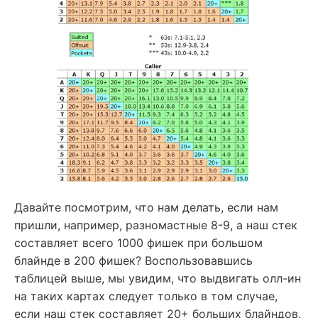
Давайте посмотрим, что нам делать, если нам
пришли, например, разномастные 8-9, а наш стек
составляет всего 1000 фишек при большом
блайнде в 200 фишек? Воспользовавшись
таблицей выше, мы увидим, что выдвигать олл-ин
на таких картах следует только в том случае,
если наш стек составляет 20+ больших блайндов.