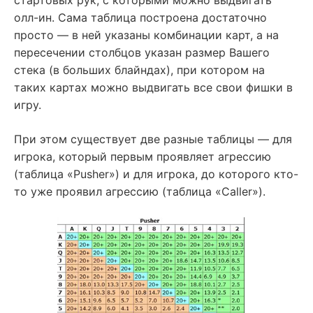
стартовых рук, с которыми можно выдвигать
олл-ин. Сама таблица построена достаточно
просто — в ней указаны комбинации карт, а на
пересечении столбцов указан размер Вашего
стека (в больших блайндах), при котором на
таких картах можно выдвигать все свои фишки в
игру.
При этом существует две разные таблицы — для
игрока, который первым проявляет агрессию
(таблица «Pusher») и для игрока, до которого кто-
то уже проявил агрессию (таблица «Caller»).