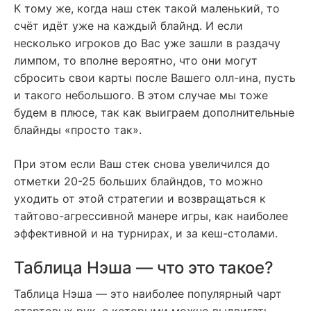
К тому же, когда наш стек такой маленький, то
счёт идёт уже на каждый блайнд. И если
несколько игроков до Вас уже зашли в раздачу
лимпом, то вполне вероятно, что они могут
сбросить свои карты после Вашего олл-ина, пусть
и такого небольшого. В этом случае мы тоже
будем в плюсе, так как выиграем дополнительные
блайнды «просто так».
При этом если Ваш стек снова увеличился до
отметки 20-25 больших блайндов, то можно
уходить от этой стратегии и возвращаться к
тайтово-агрессивной манере игры, как наиболее
эффективной и на турнирах, и за кеш-столами.
Таблица Нэша — что это такое?
Таблица Нэша — это наиболее популярный чарт