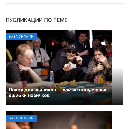
ПУБЛИКАЦИИ ПО ТЕМЕ
БАЗА ЗНАНИЙ
Покер для чайников — самые популярные
ошибки новичков
БАЗА ЗНАНИЙ