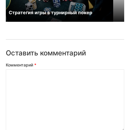
Стратегия игры в турнирный покер
Оставить комментарий
Комментарий
*