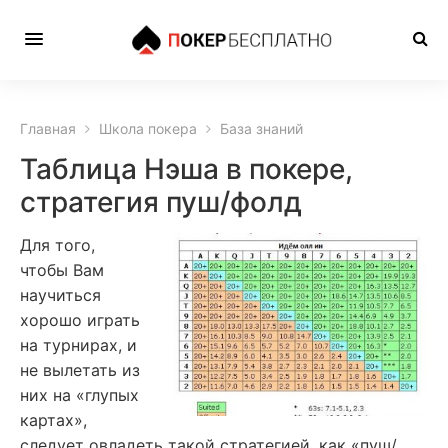
Главная
Школа покера
База знаний
Таблица Нэша в покере,
стратегия пуш/фолд
Для того,
чтобы Вам
научиться
хорошо играть
на турнирах, и
не вылетать из
них на «глупых
картах»,
следует овладеть такой стратегией, как «пуш/