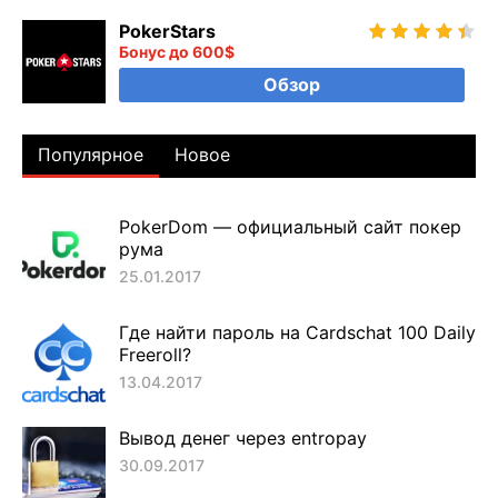
PokerStars
Бонус до 600$
Обзор
Популярное
Новое
PokerDom — официальный сайт покер
рума
25.01.2017
Где найти пароль на Cardschat 100 Daily
Freeroll?
13.04.2017
Вывод денег через entropay
30.09.2017