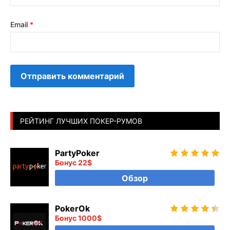
Email
*
РЕЙТИНГ ЛУЧШИХ ПОКЕР-РУМОВ
PartyPoker
Бонус 22$
Обзор
PokerOk
Бонус 1000$