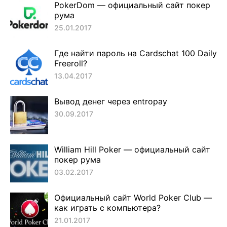
PokerDom — официальный сайт покер
рума
25.01.2017
Где найти пароль на Cardschat 100 Daily
Freeroll?
13.04.2017
Вывод денег через entropay
30.09.2017
William Hill Poker — официальный сайт
покер рума
03.02.2017
Официальный сайт World Poker Club —
как играть с компьютера?
21.01.2017