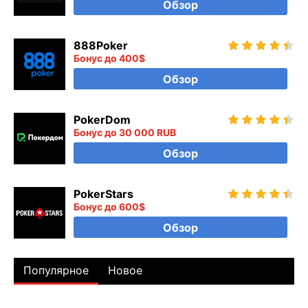
Обзор
888Poker
Бонус до 400$
Обзор
PokerDom
Бонус до 30 000 RUB
Обзор
PokerStars
Бонус до 600$
Обзор
Популярное
Новое