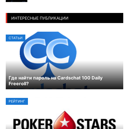
ИНТЕРЕСНЫЕ ПУБЛИКАЦИИ
СТАТЬИ
Где найти пароль на Cardschat 100 Daily
Freeroll?
РЕЙТИНГ