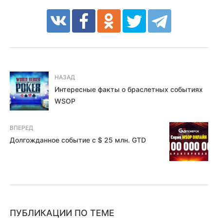
НАЗАД
Интересные факты о браслетных событиях
WSOP
ВПЕРЕД
Долгожданное событие с $ 25 млн. GTD
ПУБЛИКАЦИИ ПО ТЕМЕ