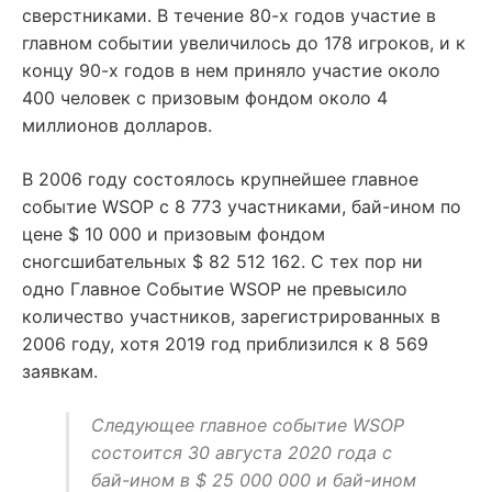
сверстниками. В течение 80-х годов участие в
главном событии увеличилось до 178 игроков, и к
концу 90-х годов в нем приняло участие около
400 человек с призовым фондом около 4
миллионов долларов.
В 2006 году состоялось крупнейшее главное
событие WSOP с 8 773 участниками, бай-ином по
цене $ 10 000 и призовым фондом
сногсшибательных $ 82 512 162. С тех пор ни
одно Главное Событие WSOP не превысило
количество участников, зарегистрированных в
2006 году, хотя 2019 год приблизился к 8 569
заявкам.
Следующее главное событие WSOP
состоится 30 августа 2020 года с
бай-ином в $ 25 000 000 и бай-ином