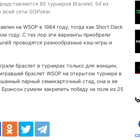
представляется 85 турниров Bracelet, 54 из
о всей сети GGPoker.
авлен на WSOP в 1984 году, тогда как Short Deck
ом году. С тех пор эти варианты приобрели
atural8 проводятся разнообразные кэш-игры и
грали браслет в турнирах только для женщин,
игравшей браслет WSOP на открытом турнире в
мешанный парный семикарточный стад, она и ее
 Брансон сумели закрепить победу на поле из 25