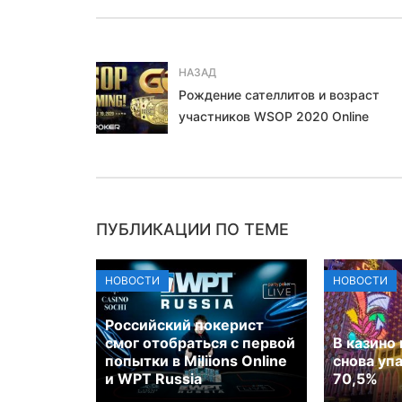
НАЗАД
Рождение сателлитов и возраст
участников WSOP 2020 Online
ПУБЛИКАЦИИ ПО ТЕМЕ
НОВОСТИ
НОВОСТИ
Российский покерист
смог отобраться с первой
В казино
попытки в Miliions Online
снова уп
и WPT Russia
70,5%