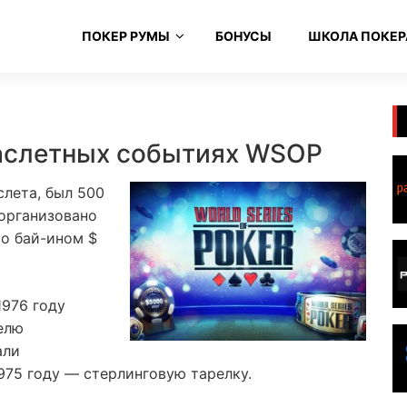
ПОКЕР РУМЫ
БОНУСЫ
ШКОЛА ПОКЕР
аслетных событиях WSOP
слета, был 500
 организовано
со бай-ином $
1976 году
елю
али
1975 году — стерлинговую тарелку.