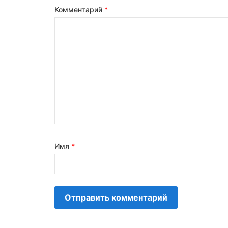
Комментарий
*
Имя
*