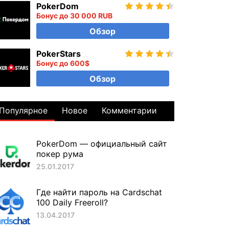
PokerDom
Бонус до 30 000 RUB
Обзор
PokerStars
Бонус до 600$
Обзор
Популярное
Новое
Комментарии
PokerDom — официальный сайт
покер рума
25.01.2017
Где найти пароль на Cardschat
100 Daily Freeroll?
13.04.2017