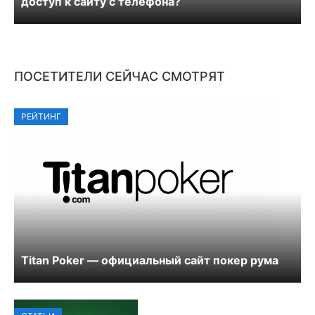
доступ к сайту с телефона?
ПОСЕТИТЕЛИ СЕЙЧАС СМОТРЯТ
РЕЙТИНГ
Titan Poker — официальный сайт покер рума