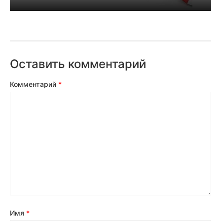
Оставить комментарий
Комментарий
*
Имя
*