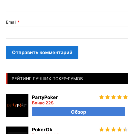
Email
*
РЕЙТИНГ ЛУЧШИХ ПОКЕР-РУМОВ
PartyPoker
Бонус 22$
Обзор
PokerOk