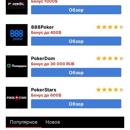
Бонус 1000$
Обзор
888Poker
Бонус до 400$
Обзор
PokerDom
Бонус до 30 000 RUB
Обзор
PokerStars
Бонус до 600$
Обзор
Популярное
Новое