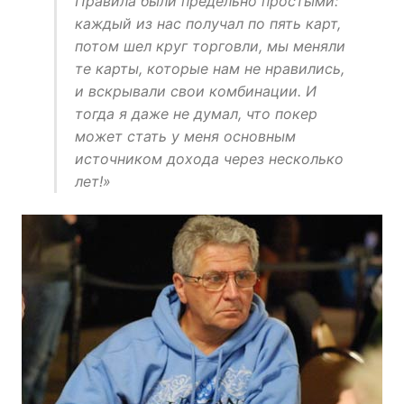
Правила были предельно простыми:
каждый из нас получал по пять карт,
потом шел круг торговли, мы меняли
те карты, которые нам не нравились,
и вскрывали свои комбинации. И
тогда я даже не думал, что покер
может стать у меня основным
источником дохода через несколько
лет!»