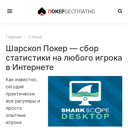
Главная
Статьи
Шарскоп Покер — сбор
статистики на любого игрока
в Интернете
Как известно,
сегодня
практически
все регуляры и
просто
опытные
игроки