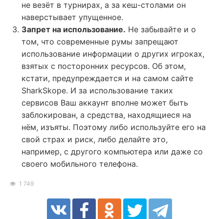
не везёт в турнирах, а за кеш-столами он
наверстывает упущенное.
Запрет на использование.
Не забывайте и о
том, что современные румы запрещают
использование информации о других игроках,
взятых с посторонних ресурсов. Об этом,
кстати, предупреждается и на самом сайте
SharkSkope. И за использование таких
сервисов Ваш аккаунт вполне может быть
заблокирован, а средства, находящиеся на
нём, изъяты. Поэтому либо используйте его на
свой страх и риск, либо делайте это,
например, с другого компьютера или даже со
своего мобильного телефона.
1 749