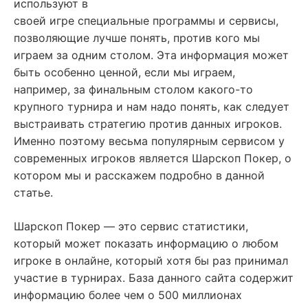
используют в
своей игре специальные программы и сервисы,
позволяющие лучше понять, против кого мы
играем за одним столом. Эта информация может
быть особенно ценной, если мы играем,
например, за финальным столом какого-то
крупного турнира и нам надо понять, как следует
выстраивать стратегию против данных игроков.
Именно поэтому весьма популярным сервисом у
современных игроков является Шарскоп Покер, о
котором мы и расскажем подробно в данной
статье.
Шарскоп Покер — это сервис статистики,
который может показать информацию о любом
игроке в онлайне, который хотя бы раз принимал
участие в турнирах. База данного сайта содержит
информацию более чем о 500 миллионах