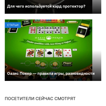
Для чего используется кард протектор?
СТАТЬИ
Оазис Покер — правила игры, разновидности
ПОСЕТИТЕЛИ СЕЙЧАС СМОТРЯТ