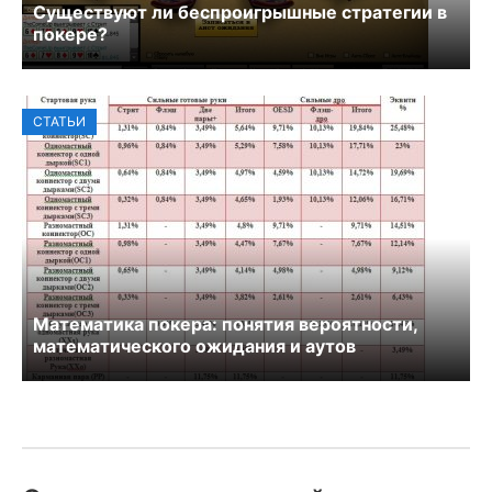
Существуют ли беспроигрышные стратегии в
покере?
СТАТЬИ
Математика покера: понятия вероятности,
математического ожидания и аутов