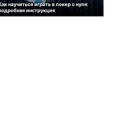
Как научиться играть в покер с нуля:
подробная инструкция