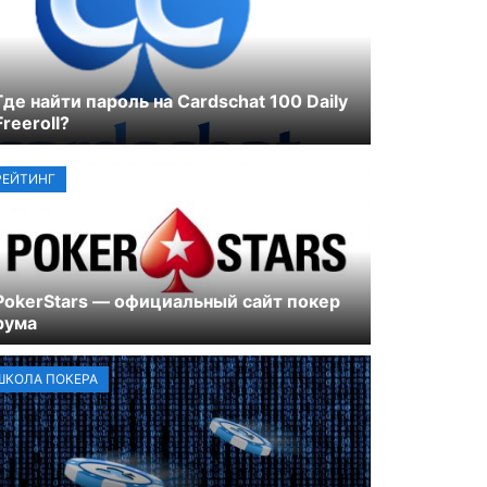
Где найти пароль на Cardschat 100 Daily
Freeroll?
РЕЙТИНГ
PokerStars — официальный сайт покер
рума
ШКОЛА ПОКЕРА