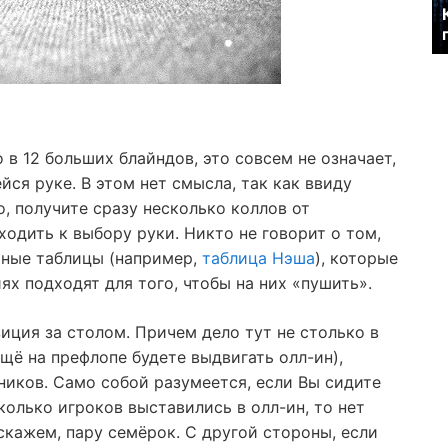
о в 12 больших блайндов, это совсем не означает,
ся руке. В этом нет смысла, так как ввиду
о, получите сразу несколько коллов от
одить к выбору руки. Никто не говорит о том,
льные таблицы (например,
таблица Нэша
), которые
ях подходят для того, чтобы на них «пушить».
иция за столом. Причем дело тут не столько в
щё на префлопе будете выдвигать олл-ин),
ников. Само собой разумеется, если Вы сидите
колько игроков выставились в олл-ин, то нет
скажем, пару семёрок. С другой стороны, если