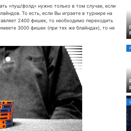
ать «пуш/фолд» нужно только в том случае, если
лайндов. То есть, если Вы играете в турнире на
ставляет 2400 фишек, то необходимо переходить
имеете 3000 фишек (при тех же блайндах), то не