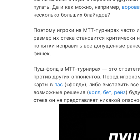
пугать. Да и как можно, например,
ворова
несколько больших блайндов?
Поэтому игроки на МТТ-турнирах часто и
размер их стека становится критически н
попытки исправить все допущенные ранее
фишек.
Пуш-фолд в МТТ-турнирах — это стратеги
против других оппонентов. Перед игроком
карты в
пас
(«фолд»), либо выставить вс
возможные решения (
колл
,
бет
,
рейз
) буд
стека он не представляет никакой опасно