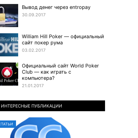
Вывод денег через entropay
30.09.2017
William Hill Poker — официальный
сайт покер рума
03.02.2017
Официальный сайт World Poker
Club — как играть с
компьютера?
21.01.2017
ИНТЕРЕСНЫЕ ПУБЛИКАЦИИ
СТАТЬИ