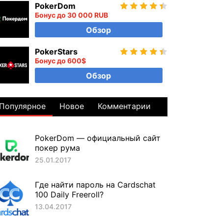
PokerDom
Бонус до 30 000 RUB
Обзор
PokerStars
Бонус до 600$
Обзор
Популярное
Новое
Комментарии
PokerDom — официальный сайт
покер рума
25.01.2017
Где найти пароль на Cardschat
100 Daily Freeroll?
13.04.2017