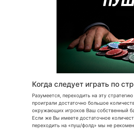
Когда следует играть по ст
Разумеется, переходить на эту стратегию
проиграли достаточно большое количеств
окружающих игроков Ваш собственный ба
Если же Вы имеете достаточное количеств
переходить на «пуш/фолд» мы не рекомен