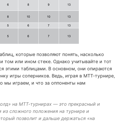
аблиц, которые позволяют понять, насколько
и том или ином стеке. Однако учитывайте и тот
ся этими таблицами. В основном, они опираются
енку игры соперников. Ведь, играя в МТТ-турнире,
о мы играем, и что за оппоненты нам
фолд» на МТТ-турнирах — это прекрасный и
 из сложного положения на турнире и
оторый позволит и дальше держаться «на