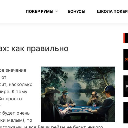
ПОКЕР РУМЫ
БОНУСЫ
ШКОЛА ПОКЕР
х: как правильно
ое значение
 от
ит, насколько
ире. К тому
Вы просто
т
с будет очень
ски малым), то
игроками, и все Ваши рейзы не будут никого