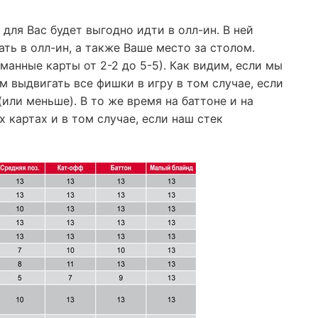
 для Вас будет выгодно идти в олл-ин. В ней
ть в олл-ин, а также Ваше место за столом.
анные карты от 2-2 до 5-5). Как видим, если мы
 выдвигать все фишки в игру в том случае, если
или меньше). В то же время на баттоне и на
картах и в том случае, если наш стек