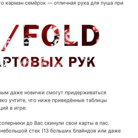
 то карман семёрок — отличная рука для пуша при
орым даже новички смогут придерживаться
ако учтите, что ниже приведённые таблицы
ий в игре:
соперники до Вас скинули свои карты в пас.
 небольшой стек (13 больших блайндов или даже