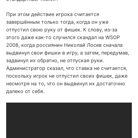
При этом действие игрока считается
завершённым только тогда, когда он уже
отпустил свою руку от фишек. К слову, из-за
этого даже как-то случился скандал на WSOP
2008, когда россиянин Николай Лосев сначала
выдвинул свои фишки в игру, а затем, передумав,
задвинул их обратно, не отпуская руки.
Администратор сказал, что ставка не считается,
поскольку игрок не отпустил своих фишек, даже
несмотря на то, что он выдвинул их достаточно
далеко от себя.