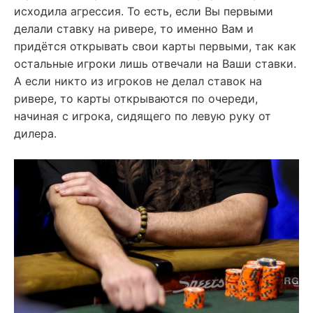
исходила агрессия. То есть, если Вы первыми
делали ставку на ривере, то именно Вам и
придётся открывать свои карты первыми, так как
остальные игроки лишь отвечали на Ваши ставки.
А если никто из игроков не делал ставок на
ривере, то карты открываются по очереди,
начиная с игрока, сидящего по левую руку от
дилера.