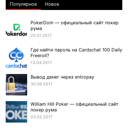
Популярное
Новое
PokerDom — официальный сайт покер
рума
25.01.2017
Где найти пароль на Cardschat 100 Daily
Freeroll?
13.04.2017
Вывод денег через entropay
30.09.2017
William Hill Poker — официальный сайт
покер рума
03.02.2017