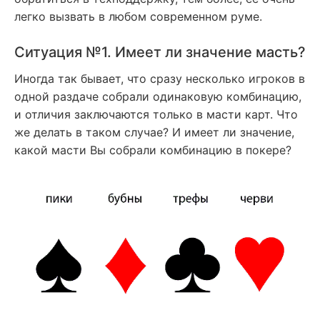
легко вызвать в любом современном руме.
Ситуация №1. Имеет ли значение масть?
Иногда так бывает, что сразу несколько игроков в
одной раздаче собрали одинаковую комбинацию,
и отличия заключаются только в масти карт. Что
же делать в таком случае? И имеет ли значение,
какой масти Вы собрали комбинацию в покере?