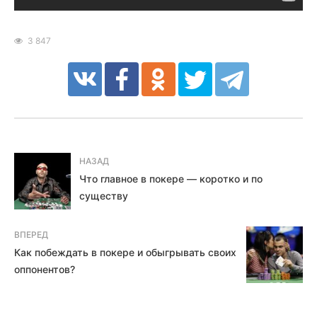
3 847
НАЗАД
Что главное в покере — коротко и по
существу
ВПЕРЕД
Как побеждать в покере и обыгрывать своих
оппонентов?