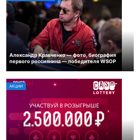
Александр Кравченко — фото, биография
первого россиянина — победителя WSOP
АКЦИИ