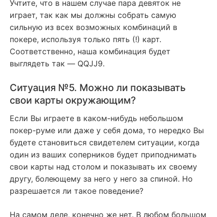
Учтите, что в нашем случае пара девяток не
играет, так как мы должны собрать самую
сильную из всех возможных комбинаций в
покере, используя только пять (!) карт.
Соответственно, наша комбинация будет
выглядеть так — QQJJ9.
Ситуация №5. Можно ли показывать
свои карты окружающим?
Если Вы играете в каком-нибудь небольшом
покер-руме или даже у себя дома, то нередко Вы
будете становиться свидетелем ситуации, когда
один из ваших соперников будет приподнимать
свои карты над столом и показывать их своему
другу, болеющему за него у него за спиной. Но
разрешается ли такое поведение?
На самом деле, конечно же нет. В любом большом