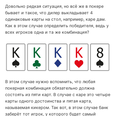
Довольно редкая ситуация, но всё же в покере
бывает и такое, что дилер выкладывает 4
одинаковые карты на стол, например, каре дам.
Как в этом случае определить победителя, ведь у
всех игроков одна и та же комбинация?
В этом случае нужно вспомнить, что любая
покерная комбинация обязательно должна
состоять из пяти карт. В случае с каре это четыре
карты одного достоинства и пятая карта,
называемая кикером. Так вот, в этом случае банк
заберёт тот игрок, у которого будет самый