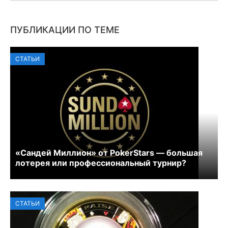
ПУБЛИКАЦИИ ПО ТЕМЕ
СТАТЬИ
«Сандей Миллион» от PokerStars — большая
лотерея или профессиональный турнир?
СТАТЬИ