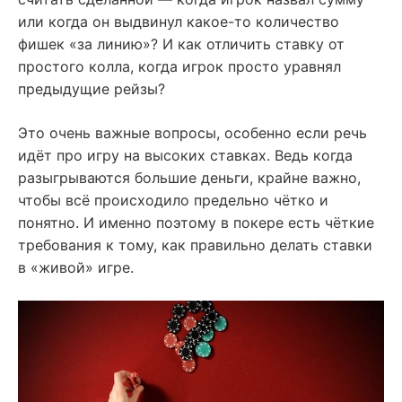
или когда он выдвинул какое-то количество
фишек «за линию»? И как отличить ставку от
простого колла, когда игрок просто уравнял
предыдущие рейзы?
Это очень важные вопросы, особенно если речь
идёт про игру на высоких ставках. Ведь когда
разыгрываются большие деньги, крайне важно,
чтобы всё происходило предельно чётко и
понятно. И именно поэтому в покере есть чёткие
требования к тому, как правильно делать ставки
в «живой» игре.