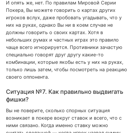
И опять же, нет. По правилам Мировой Серии
Покера, Вы можете говорить о картах других
игроков вслух, даже пробовать угадывать, что у
них на руках, однако Вы ни в коем случае не
должны говорить о своих картах. Хотя в
небольших румах и частных играх это правило
чаще всего игнорируется. Противники зачастую
специально говорят друг другу какие-то
комбинации, которые якобы есть у них на руках,
только лишь затем, чтобы посмотреть на реакцию
своего оппонента.
Ситуация №7. Как правильно выдвигать
фишки?
Вы не поверите, сколько спорных ситуация
возникает в покере вокруг ставок и всего, что с
ними связано. Когда именно ставку можно
считать сделанной — когда игрок назвал сумму