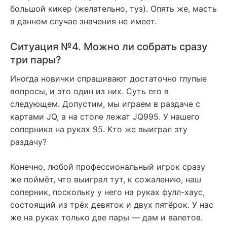
большой кикер (желательно, туз). Опять же, масть
в данном случае значения не имеет.
Ситуация №4. Можно ли собрать сразу
три пары?
Иногда новички спрашивают достаточно глупые
вопросы, и это один из них. Суть его в
следующем. Допустим, мы играем в раздаче с
картами JQ, а на столе лежат JQ995. У нашего
соперника на руках 95. Кто же выиграл эту
раздачу?
Конечно, любой профессиональный игрок сразу
же поймёт, что выиграл тут, к сожалению, наш
соперник, поскольку у него на руках фулл-хаус,
состоящий из трёх девяток и двух пятёрок. У нас
же на руках только две пары — дам и валетов.