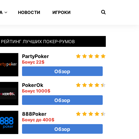
А
НОВОСТИ
ИГРОКИ
РЕЙТИНГ ЛУЧШИХ ПОКЕР-РУМОВ
PartyPoker
Бонус 22$
Обзор
PokerOk
Бонус 1000$
Обзор
888Poker
Бонус до 400$
Обзор