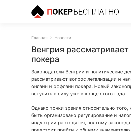
Главная
Новости
Венгрия рассматривает
покера
Законодатели Венгрии и политические де
рассматривают вопрос легализации и на
онлайн и оффлайн покера. Новый законо
вступить в силу уже в конце этого года.
Однако точки зрения относительно того,
быть организовано регулирование и нал
индустрии расходятся, поэтому законод
предстоит прийти к общему знаменателю