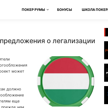
ПОКЕР РУМЫ
БОНУСЫ
ШКОЛА ПОКЕР
 предложения о легализации
ятели
логообложения
проект может
 как должно
огообложение
ателям еще
, прежде чем