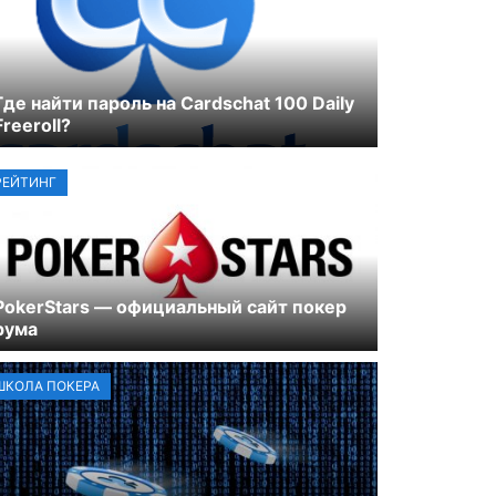
Где найти пароль на Cardschat 100 Daily
Freeroll?
РЕЙТИНГ
PokerStars — официальный сайт покер
рума
ШКОЛА ПОКЕРА