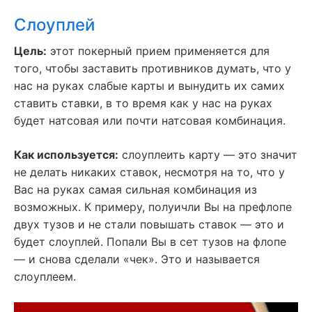
Слоуплей
Цель:
этот покерный прием применяется для
того, чтобы заставить противников думать, что у
нас на руках слабые карты и вынудить их самих
ставить ставки, в то время как у нас на руках
будет натсовая или почти натсовая комбинация.
Как используется:
слоуплеить карту — это значит
не делать никаких ставок, несмотря на то, что у
Вас на руках самая сильная комбинация из
возможных. К примеру, полуичли Вы на префлопе
двух тузов и не стали повышать ставок — это и
будет слоуплей. Попали Вы в сет тузов на флопе
— и снова сделали «чек». Это и называется
слоуплеем.