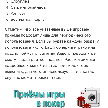
Слоуплей
Стилинг блайндов
Контбет
Бесплатная карта
Отметим, что все указанные выше игровые
приёмы подходят лишь для периодического
использования. Если Вы будете каждую раздачу
использовать их, то Ваши соперники рано или
поздно поймут стратегию Вашего поведения, и
смогут подстроиться под неё. Рассмотрим же
подробнее каждый из этих приёмов, чтобы
выяснить, для чего он используется и в каких
случаях может применяться.