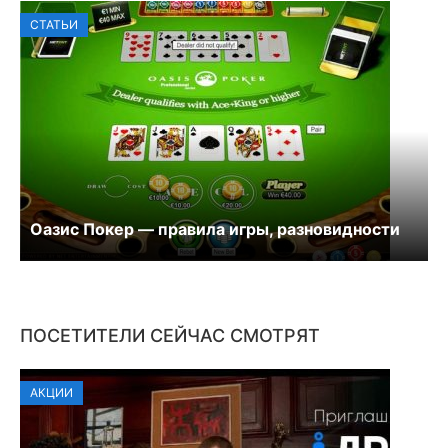
СТАТЬИ
Оазис Покер — правила игры, разновидности
ПОСЕТИТЕЛИ СЕЙЧАС СМОТРЯТ
АКЦИИ