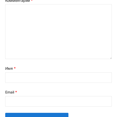
Комментарий
*
Имя
*
Email
*