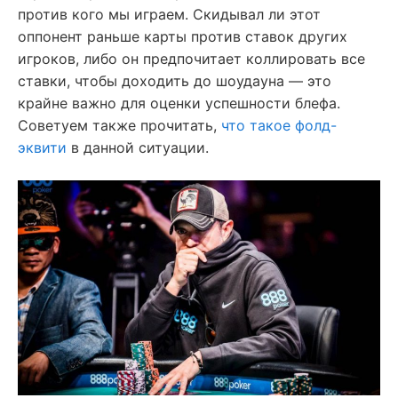
против кого мы играем. Скидывал ли этот
оппонент раньше карты против ставок других
игроков, либо он предпочитает коллировать все
ставки, чтобы доходить до шоудауна — это
крайне важно для оценки успешности блефа.
Советуем также прочитать,
что такое фолд-
эквити
в данной ситуации.