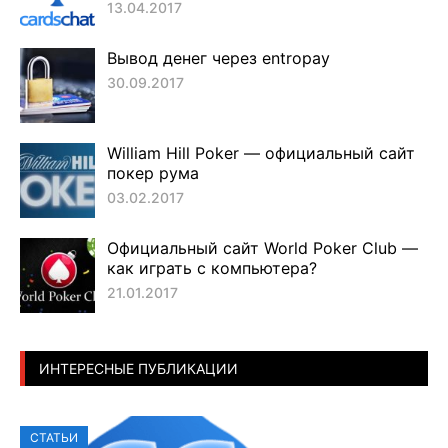
13.04.2017
Вывод денег через entropay
30.09.2017
William Hill Poker — официальный сайт
покер рума
03.02.2017
Официальный сайт World Poker Club —
как играть с компьютера?
21.01.2017
ИНТЕРЕСНЫЕ ПУБЛИКАЦИИ
СТАТЬИ