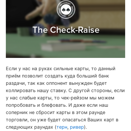
Если у нас на руках сильные карты, то данный
приём позволит создать куда больший банк
раздачи, так как оппонент вынужден будет
коллировать нашу ставку. С другой стороны, если
у нас слабые карты, то чек-рейзом мы можем
попробовать и блефовать. И даже если наш
соперник не сбросит карты в этом раунде
торговли, он уже будет опасаться Ваших карт в
следующих раундах (
терн
,
ривер
).