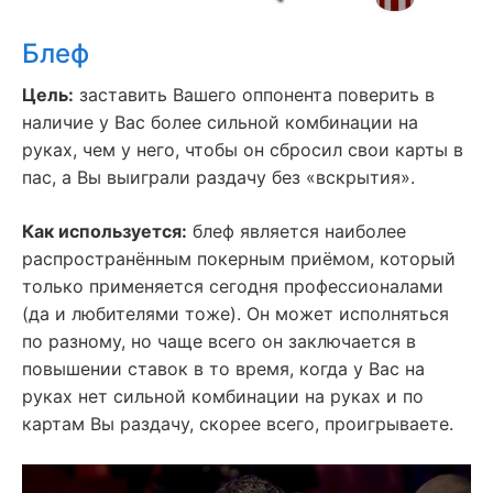
Блеф
Цель:
заставить Вашего оппонента поверить в
наличие у Вас более сильной комбинации на
руках, чем у него, чтобы он сбросил свои карты в
пас, а Вы выиграли раздачу без «вскрытия».
Как используется:
блеф является наиболее
распространённым покерным приёмом, который
только применяется сегодня профессионалами
(да и любителями тоже). Он может исполняться
по разному, но чаще всего он заключается в
повышении ставок в то время, когда у Вас на
руках нет сильной комбинации на руках и по
картам Вы раздачу, скорее всего, проигрываете.