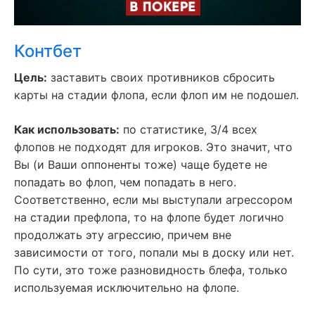
Контбет
Цель:
заставить своих противников сбросить
карты на стадии флопа, если флоп им не подошел.
Как использовать:
по статистике, 3/4 всех
флопов не подходят для игроков. Это значит, что
Вы (и Ваши оппоненты тоже) чаще будете не
попадать во флоп, чем попадать в него.
Соответственно, если мы выступали агрессором
на стадии префлопа, то на флопе будет логично
продолжать эту агрессию, причем вне
зависимости от того, попали мы в доску или нет.
По сути, это тоже разновидность блефа, только
используемая исключительно на флопе.