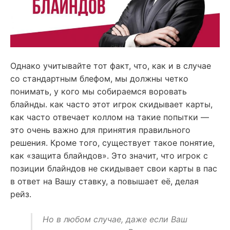
Однако учитывайте тот факт, что, как и в случае
со стандартным блефом, мы должны четко
понимать, у кого мы собираемся воровать
блайнды. как часто этот игрок скидывает карты,
как часто отвечает коллом на такие попытки —
это очень важно для принятия правильного
решения. Кроме того, существует такое понятие,
как «защита блайндов». Это значит, что игрок с
позиции блайндов не скидывает свои карты в пас
в ответ на Вашу ставку, а повышает её, делая
рейз.
Но в любом случае, даже если Ваш